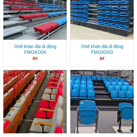
Ghế khán đài di động
Ghế khán đài di động
FMGKD04
FMGKD03
0
₫
0
₫