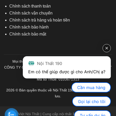
Chính sách thanh toán
Chính sách vận chuyển
Chính sách trả hàng và hoàn tiền
Chính sách bảo hành
Chính sách bảo mật
Mọi thông tin quý khách hàng vui lòng liên hệ chúng tôi:
Nội Thất 190
CÔNG TY CỔ PHẦN ĐẦU TƯ THƯƠNG MẠI VÀ SẢN XUẤT VIỆT
Em có thể giúp được gì cho Anh/Chị ạ? 
NỘI THẤT
Mã số Thuế: 0103671313
Cần mua hàng
2026 © Bản quyền thuộc về Nội Thất 190. Mọi quyền được bảo
lưu.
Gọi lại cho tôi
Việt Nội Thất | Cung cấp nội thất 190 chính hãng
Tư vấn dự án