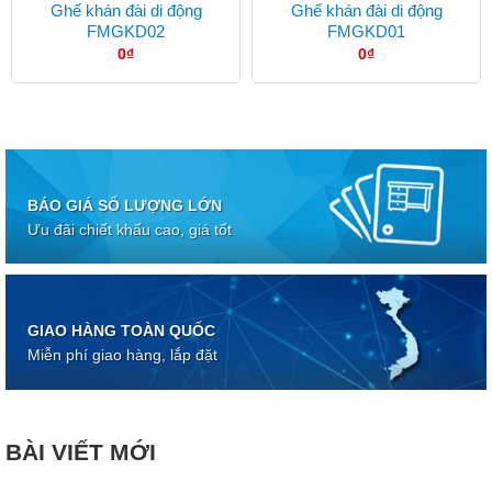
Ghế khán đài di động
Ghế khán đài di động
FMGKD02
FMGKD01
0
₫
0
₫
BÁO GIÁ SỐ LƯỢNG LỚN
Ưu đãi chiết khấu cao, giá tốt
GIAO HÀNG TOÀN QUỐC
Miễn phí giao hàng, lắp đặt
BÀI VIẾT MỚI