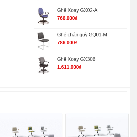
Ghế Xoay GX02-A
766.000
₫
Ghế chân quỳ GQ01-M
786.000
₫
Ghế Xoay GX306
1.611.000
₫