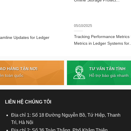
Offline Storage Protect...
05/10/2025
Tracking Performance Metrics
eamline Updates for Ledger
Metrics in Ledger Systems for..
TƯ VẤN TẬN TÌNH
IAO HÀNG TẬN NƠI
Hỗ trợ báo giá nhanh
ên toàn quốc
LIÊN HỆ CHÚNG TÔI
Địa chỉ 1: Số 18 Đường Nguyễn Bồ, Tứ Hiệp, Thanh
Trì, Hà Nội
Địa chỉ 2: Số 36 Toàn Thắng, Phố Khâm Thiên,