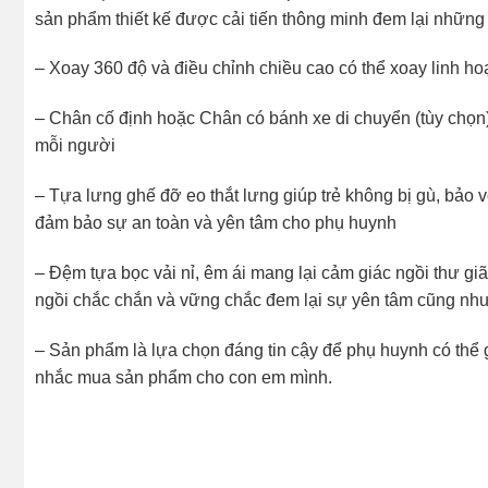
sản phẩm thiết kế được cải tiến thông minh đem lại nhữn
– Xoay 360 độ và điều chỉnh chiều cao có thể xoay linh h
– Chân cố định hoặc Chân có bánh xe di chuyển (tùy chọn)
mỗi người
– Tựa lưng ghế đỡ eo thắt lưng giúp trẻ không bị gù, bảo 
đảm bảo sự an toàn và yên tâm cho phụ huynh
– Đệm tựa bọc vải nỉ, êm ái mang lại cảm giác ngồi thư gi
ngồi chắc chắn và vững chắc đem lại sự yên tâm cũng như 
– Sản phẩm là lựa chọn đáng tin cậy để phụ huynh có thể 
nhắc mua sản phẩm cho con em mình.