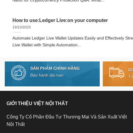
Nano for Cryptocurrency Protection Q&A: What...
How to use:Ledger Live:on your computer
19/10/2025
Automate Ledger Live Wallet Updates Easily and Effectively Str
Live Wallet with Simple Automation...
SẢN PHẨM CHÍNH HÃNG
G
Bảo hành dài hạn
Tr
GIỚI THIỆU VIỆT NỘI THẤT
Công Ty Cổ Phần Đầu Tư Thương Mại Và Sản Xuất Việt
Nội Thất