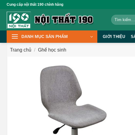
Bỏ
Cung cấp nội thất 190 chính hãng
qua
Tìm
nội
kiếm:
dung
DANH MỤC SẢN PHẨM
GIỚI THIỆU
S
Trang chủ
/
Ghế học sinh