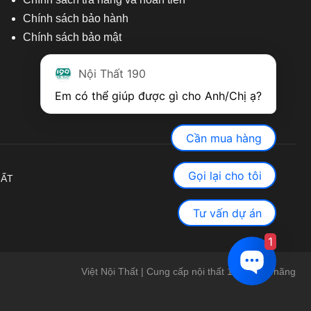
Chính sách bảo hành
Chính sách bảo mật
Nội Thất 190
Em có thể giúp được gì cho Anh/Chị ạ? 
Cần mua hàng
Gọi lại cho tôi
HẤT
Tư vấn dự án
1
Việt Nội Thất | Cung cấp nội thất 190 chính hãng