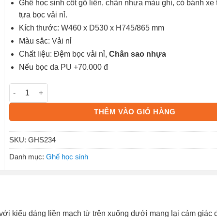
Ghế học sinh cốt gỗ liền, chân nhựa màu ghi, có bánh xe
tựa bọc vải nỉ.
Kích thước: W460 x D530 x H745/865 mm
Màu sắc: Vải nỉ
Chất liệu: Đệm bọc vải nỉ,
Chân sao nhựa
Nếu bọc da PU +70.000 đ
Ghế học sinh GHS234 số lượng
THÊM VÀO GIỎ HÀNG
SKU:
GHS234
Danh mục:
Ghế học sinh
với kiểu dáng liền mạch từ trên xuống dưới mang lại cảm giác