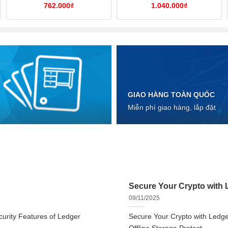
762.000
₫
1.040.000
₫
GIAO HÀNG TOÀN QUỐC
Miễn phí giao hàng, lắp đặt
Secure Your Crypto with L
09/11/2025
urity Features of Ledger
Secure Your Crypto with Ledger