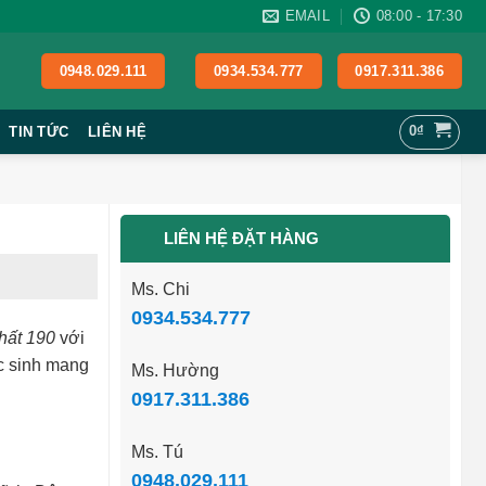
EMAIL
08:00 - 17:30
0948.029.111
0934.534.777
0917.311.386
0
₫
TIN TỨC
LIÊN HỆ
LIÊN HỆ ĐẶT HÀNG
Ms. Chi
0934.534.777
hất 190
với
ọc sinh mang
Ms. Hường
0917.311.386
Ms. Tú
0948.029.111