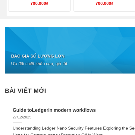
700.000
₫
700.000
₫
BÁO GIÁ SỐ LƯỢNG LỚN
Ưu đãi chiết khấu cao, giá tốt
BÀI VIẾT MỚI
Guide toLedgerin modern workflows
27/12/2025
Understanding Ledger Nano Security Features Exploring the Sec