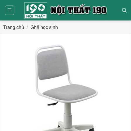
Bỏ
qua
nội
dung
Trang chủ
/
Ghế học sinh