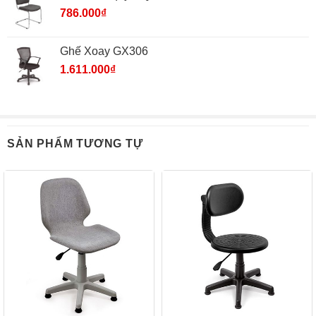
786.000
₫
Ghế Xoay GX306
1.611.000
₫
SẢN PHẨM TƯƠNG TỰ