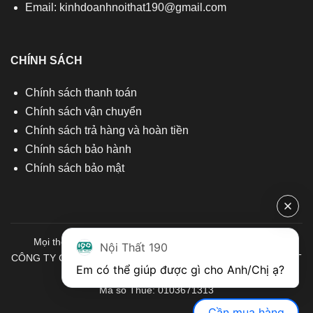
Email:
kinhdoanhnoithat190@gmail.com
CHÍNH SÁCH
Chính sách thanh toán
Chính sách vận chuyển
Chính sách trả hàng và hoàn tiền
Chính sách bảo hành
Chính sách bảo mật
Mọi thông tin quý khách hàng vui lòng liên hệ chúng tôi:
Nội Thất 190
CÔNG TY CỔ PHẦN ĐẦU TƯ THƯƠNG MẠI VÀ SẢN XUẤT VIỆT
Em có thể giúp được gì cho Anh/Chị ạ? 
NỘI THẤT
Mã số Thuế: 0103671313
Cần mua hàng