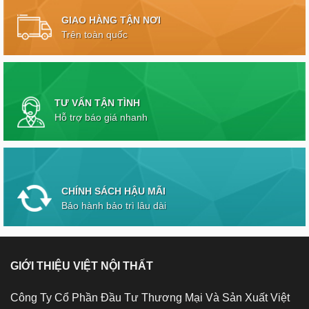
GIAO HÀNG TẬN NƠI
Trên toàn quốc
TƯ VẤN TẬN TÌNH
Hỗ trợ báo giá nhanh
CHÍNH SÁCH HẬU MÃI
Bảo hành bảo trì lâu dài
GIỚI THIỆU VIỆT NỘI THẤT
Công Ty Cổ Phần Đầu Tư Thương Mại Và Sản Xuất Việt