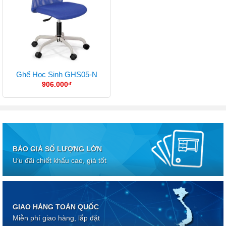
Ghế Học Sinh GHS05-N
906.000
₫
BÁO GIÁ SỐ LƯỢNG LỚN
Ưu đãi chiết khấu cao, giá tốt
GIAO HÀNG TOÀN QUỐC
Miễn phí giao hàng, lắp đặt