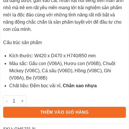
đa dạng được gắn vào các nhân vật nổi tiếng trên màn ảnh
nhỏ mà trẻ em rất yêu mến mang tới trải nghiệm sản phẩm
mới lạ độc đáo cùng với những tính năng rất nổi bật và
năng động chắc chắn là sản phẩm tuyệt vời để đầu tư cho
con của mình.
Cấu trúc sản phẩm
Kích thước: W420 x D470 x H740/850 mm
Màu sắc: Gấu con (V06A), Hươu con (V06B), Chuột
Mickey (V06C), Cá sấu (V06D), Hồng (V08C), Ghi
(V08A), Be (V08B)
Chất liệu: Đệm bọc vải nỉ,
Chân sao nhựa
Ghế học sinh GHS231-N số lượng
THÊM VÀO GIỎ HÀNG
SKU:
GHS231-N