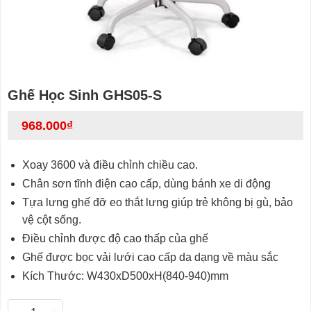
Ghế Học Sinh GHS05-S
968.000
₫
Xoay 3600 và điều chỉnh chiều cao.
Chân sơn tĩnh điện cao cấp, dùng bánh xe di động
Tựa lưng ghế đỡ eo thắt lưng giúp trẻ không bị gù, bảo
vệ cột sống.
Điều chỉnh được độ cao thấp của ghế
Ghế được bọc vải lưới cao cấp da dạng về màu sắc
Kích Thước: W430xD500xH(840-940)mm
Ghế Học Sinh GHS05-S số lượng