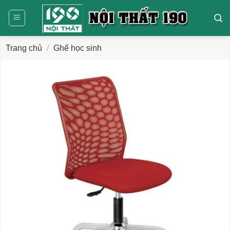
Bỏ
qua
nội
dung
Trang chủ
/
Ghế học sinh