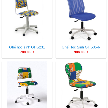
Ghế học sinh GHS231
Ghế Học Sinh GHS05-N
700.000
₫
906.000
₫