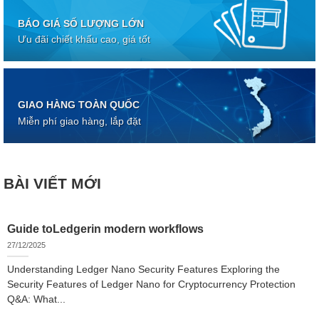
BÁO GIÁ SỐ LƯỢNG LỚN
Ưu đãi chiết khấu cao, giá tốt
GIAO HÀNG TOÀN QUỐC
Miễn phí giao hàng, lắp đặt
BÀI VIẾT MỚI
Guide toLedgerin modern workflows
27/12/2025
Understanding Ledger Nano Security Features Exploring the
Security Features of Ledger Nano for Cryptocurrency Protection
Q&A: What...