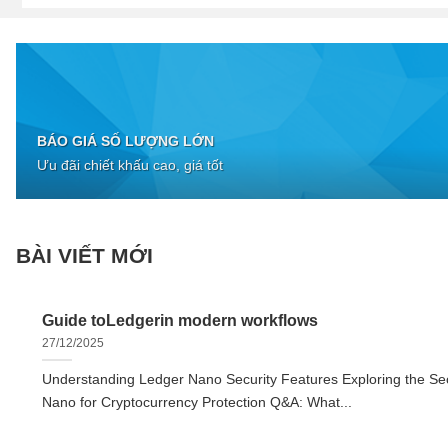
BÁO GIÁ SỐ LƯỢNG LỚN
Ưu đãi chiết khấu cao, giá tốt
BÀI VIẾT MỚI
Guide toLedgerin modern workflows
27/12/2025
Understanding Ledger Nano Security Features Exploring the Sec
Nano for Cryptocurrency Protection Q&A: What...