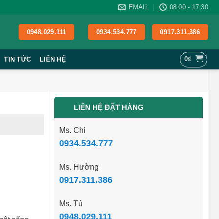
EMAIL
08:00 - 17:30
0948.029.111
0934.534.777
0917.311.386
0
₫
TIN TỨC
LIÊN HỆ
LIÊN HỆ ĐẶT HÀNG
Ms. Chi
0934.534.777
Ms. Hường
0917.311.386
Ms. Tú
0948.029.111