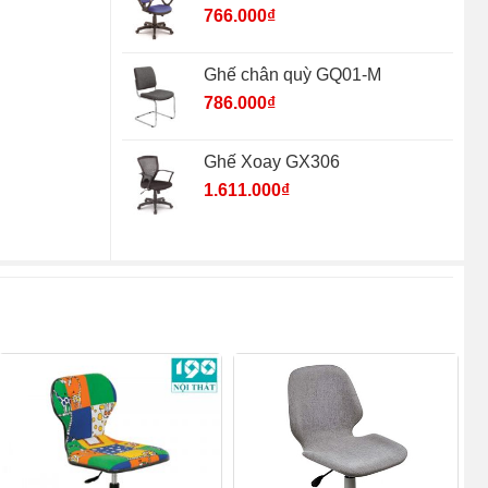
766.000
₫
Ghế chân quỳ GQ01-M
786.000
₫
Ghế Xoay GX306
1.611.000
₫