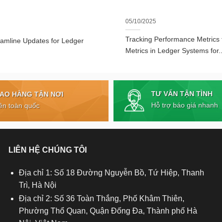
05/10/2025
Tracking Performance Metrics
eamline Updates for Ledger
Metrics in Ledger Systems for..
TƯ VẤN TẬN TÌNH
IAO HÀNG TẬN NƠI
Hỗ trợ báo giá nhanh
ên toàn quốc
LIÊN HỆ CHÚNG TÔI
Địa chỉ 1: Số 18 Đường Nguyễn Bồ, Tứ Hiệp, Thanh
Trì, Hà Nội
Địa chỉ 2: Số 36 Toàn Thắng, Phố Khâm Thiên,
Phường Thổ Quan, Quận Đống Đa, Thành phố Hà