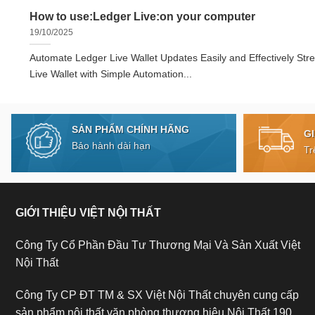
How to use:Ledger Live:on your computer
19/10/2025
Automate Ledger Live Wallet Updates Easily and Effectively Str
Live Wallet with Simple Automation...
SẢN PHẨM CHÍNH HÃNG
G
Bảo hành dài hạn
Tr
GIỚI THIỆU VIỆT NỘI THẤT
Công Ty Cổ Phần Đầu Tư Thương Mại Và Sản Xuất Việt
Nội Thất
Công Ty CP ĐT TM & SX Việt Nội Thất chuyên cung cấp
sản phẩm nội thất văn phòng thương hiệu Nội Thất 190