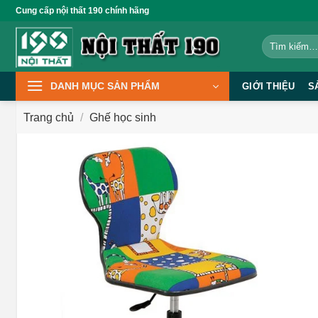
Bỏ
Cung cấp nội thất 190 chính hãng
qua
Tìm
nội
kiếm:
dung
DANH MỤC SẢN PHẨM
GIỚI THIỆU
S
Trang chủ
/
Ghế học sinh