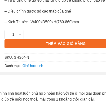
– Tựa lưng ghế đỡ eo thắt lưng giúp trẻ không bị gù, bảo vệ 
– Điều chỉnh được độ cao thấp của ghế
– Kích Thước : W400xD500xH(760-860)mm
Ghế Học Sinh GHS04-N số lượng
THÊM VÀO GIỎ HÀNG
SKU:
GHS04-N
Danh mục:
Ghế học sinh
hỉnh linh hoạt luôn phù hợp hoàn hảo với trẻ ở mọi giai đoạn ph
giúp trẻ ngồi học thoải mái trong 1 khoảng thời gian dài.