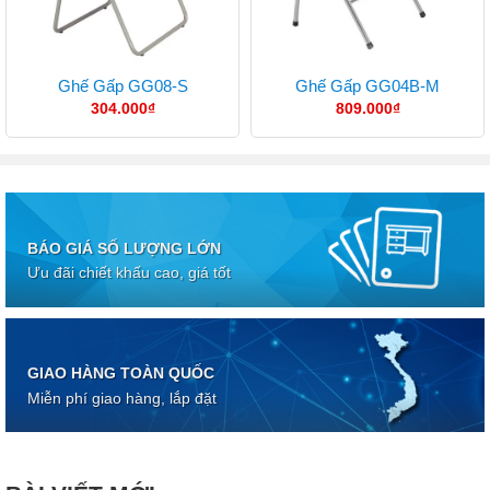
Ghế Gấp GG08-S
Ghế Gấp GG04B-M
304.000
₫
809.000
₫
BÁO GIÁ SỐ LƯỢNG LỚN
Ưu đãi chiết khấu cao, giá tốt
GIAO HÀNG TOÀN QUỐC
Miễn phí giao hàng, lắp đặt