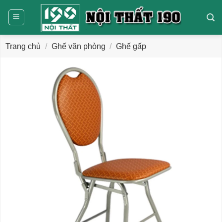
Bỏ
qua
nội
dung
Trang chủ
/
Ghế văn phòng
/
Ghế gấp