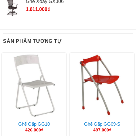
Ghế Xoay GX306
1.611.000
₫
SẢN PHẨM TƯƠNG TỰ
Ghế Gấp GG10
Ghế Gấp GG09-S
426.000
₫
497.000
₫