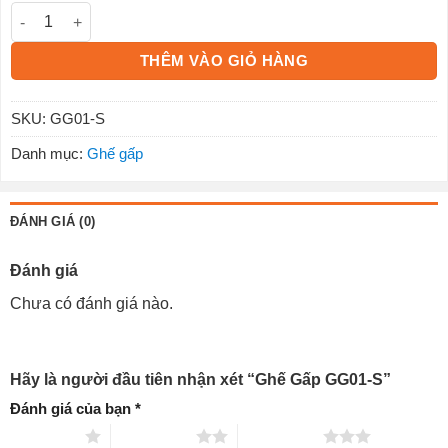
Ghế Gấp GG01-S số lượng
THÊM VÀO GIỎ HÀNG
SKU:
GG01-S
Danh mục:
Ghế gấp
ĐÁNH GIÁ (0)
Đánh giá
Chưa có đánh giá nào.
Hãy là người đầu tiên nhận xét “Ghế Gấp GG01-S”
Đánh giá của bạn
*
1 trên 5 sao
2 trên 5 sao
3 trên 5 sao