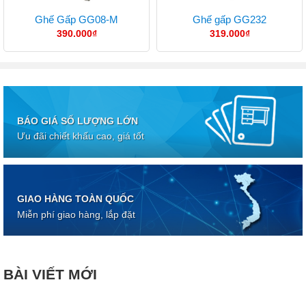
Ghế Gấp GG08-M
Ghế gấp GG232
390.000
₫
319.000
₫
BÁO GIÁ SỐ LƯỢNG LỚN
Ưu đãi chiết khấu cao, giá tốt
GIAO HÀNG TOÀN QUỐC
Miễn phí giao hàng, lắp đặt
BÀI VIẾT MỚI