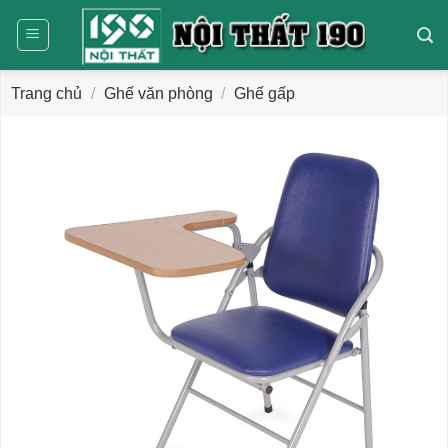
Bỏ
qua
nội
dung
Trang chủ
/
Ghế văn phòng
/
Ghế gấp