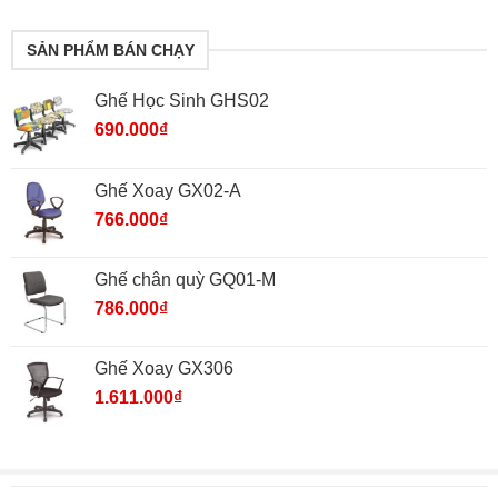
SẢN PHẨM BÁN CHẠY
Ghế Học Sinh GHS02
690.000
₫
Ghế Xoay GX02-A
766.000
₫
Ghế chân quỳ GQ01-M
786.000
₫
Ghế Xoay GX306
1.611.000
₫