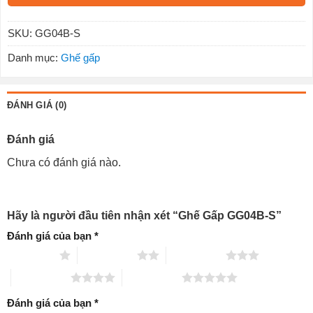
SKU:
GG04B-S
Danh mục:
Ghế gấp
ĐÁNH GIÁ (0)
Đánh giá
Chưa có đánh giá nào.
Hãy là người đầu tiên nhận xét “Ghế Gấp GG04B-S”
Đánh giá của bạn
*
1 trên 5 sao
2 trên 5 sao
3 trên 5 sao
4 trên 5 sao
5 trên 5 sao
Đánh giá của bạn
*