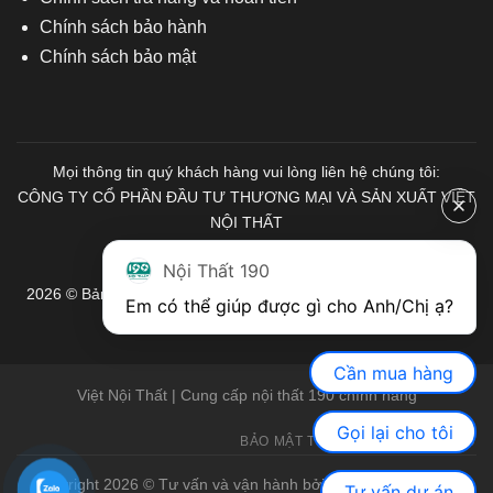
Chính sách bảo hành
Chính sách bảo mật
Mọi thông tin quý khách hàng vui lòng liên hệ chúng tôi:
CÔNG TY CỔ PHẦN ĐẦU TƯ THƯƠNG MẠI VÀ SẢN XUẤT VIỆT
NỘI THẤT
Mã số Thuế: 0103671313
Nội Thất 190
2026 © Bản quyền thuộc về Nội Thất 190. Mọi quyền được bảo
Em có thể giúp được gì cho Anh/Chị ạ? 
lưu.
Cần mua hàng
Việt Nội Thất | Cung cấp nội thất 190 chính hãng
Gọi lại cho tôi
BẢO MẬT THÔNG TIN
GIỚI THIỆU
Copyright 2026 © Tư vấn và vận hành bởi Việt Nội Thất |
Bàn
Tư vấn dự án