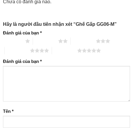
Chưa có đánh giá nào.
Hãy là người đầu tiên nhận xét “Ghế Gấp GG06-M”
Đánh giá của bạn
*
1 trên 5 sao
2 trên 5 sao
3 trên 5 sao
4 trên 5 sao
5 trên 5 sao
Đánh giá của bạn
*
Tên
*