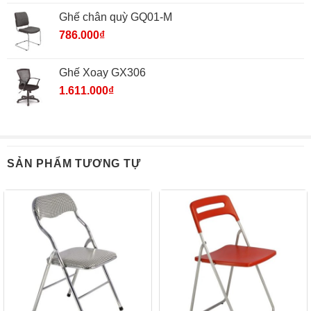
Ghế chân quỳ GQ01-M
786.000
₫
Ghế Xoay GX306
1.611.000
₫
SẢN PHẨM TƯƠNG TỰ