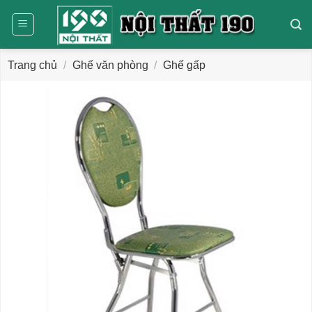
Bỏ
qua
nội
dung
Trang chủ
/
Ghế văn phòng
/
Ghế gấp