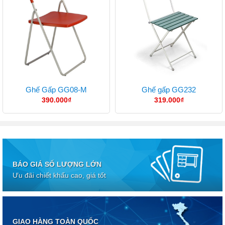
Ghế Gấp GG08-M
Ghế gấp GG232
390.000
₫
319.000
₫
BÁO GIÁ SỐ LƯỢNG LỚN
Ưu đãi chiết khấu cao, giá tốt
GIAO HÀNG TOÀN QUỐC