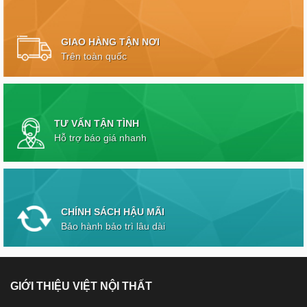
GIAO HÀNG TẬN NƠI
Trên toàn quốc
TƯ VẤN TẬN TÌNH
Hỗ trợ báo giá nhanh
CHÍNH SÁCH HẬU MÃI
Bảo hành bảo trì lâu dài
GIỚI THIỆU VIỆT NỘI THẤT