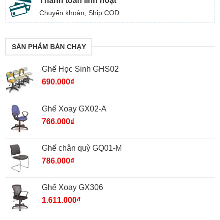
Thanh toán linh hoạt
Chuyển khoản, Ship COD
SẢN PHẨM BÁN CHẠY
Ghế Học Sinh GHS02
690.000
₫
Ghế Xoay GX02-A
766.000
₫
Ghế chân quỳ GQ01-M
786.000
₫
Ghế Xoay GX306
1.611.000
₫