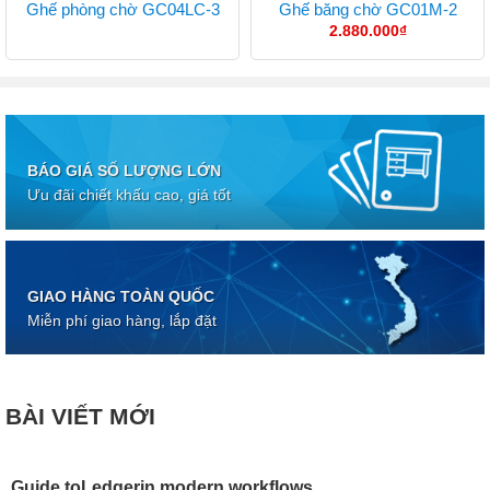
Ghế phòng chờ GC04LC-3
Ghế băng chờ GC01M-2
2.880.000
₫
BÁO GIÁ SỐ LƯỢNG LỚN
Ưu đãi chiết khấu cao, giá tốt
GIAO HÀNG TOÀN QUỐC
Miễn phí giao hàng, lắp đặt
BÀI VIẾT MỚI
Guide toLedgerin modern workflows