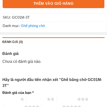
THÊM VÀO GIỎ HÀNG
SKU:
GC01M-3T
Danh mục:
Ghế phòng chờ
ĐÁNH GIÁ (0)
Đánh giá
Chưa có đánh giá nào.
Hãy là người đầu tiên nhận xét “Ghế băng chờ GC01M-
3T”
Đánh giá của bạn
*
1 trên 5 sao
2 trên 5 sao
3 trên 5 sao
4 trên 5 sao
5 trên 5 sao