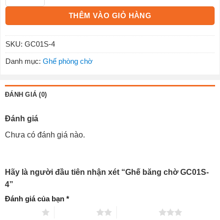
THÊM VÀO GIỎ HÀNG
SKU:
GC01S-4
Danh mục:
Ghế phòng chờ
ĐÁNH GIÁ (0)
Đánh giá
Chưa có đánh giá nào.
Hãy là người đầu tiên nhận xét “Ghế băng chờ GC01S-
4”
Đánh giá của bạn
*
1 trên 5 sao
2 trên 5 sao
3 trên 5 sao