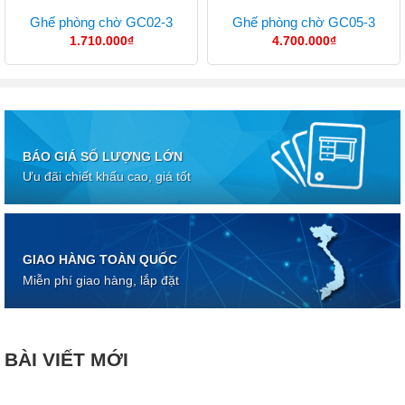
Ghế phòng chờ GC02-3
Ghế phòng chờ GC05-3
1.710.000
₫
4.700.000
₫
BÁO GIÁ SỐ LƯỢNG LỚN
Ưu đãi chiết khấu cao, giá tốt
GIAO HÀNG TOÀN QUỐC
Miễn phí giao hàng, lắp đặt
BÀI VIẾT MỚI