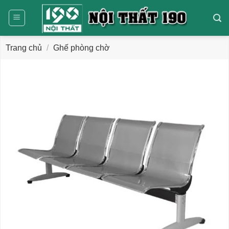
Bỏ
qua
nội
dung
Trang chủ
/
Ghế phòng chờ