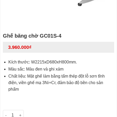
Ghế băng chờ GC01S-4
3.960.000
₫
Kích thước: W2215xD680xH800mm.
Màu sắc: Màu đen và ghi xám
Chất liệu: Mặt ghế làm bằng tấm thép đột lỗ sơn tĩnh
điện, viền ghế mạ 3Ni+Cr, đảm bảo độ bền cho sản
phẩm
Ghế băng chờ GC01S-4 số lượng