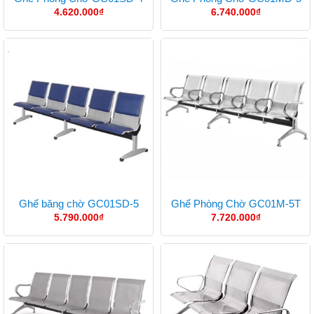
4.620.000
₫
6.740.000
₫
Ghế băng chờ GC01SD-5
Ghế Phòng Chờ GC01M-5T
5.790.000
₫
7.720.000
₫