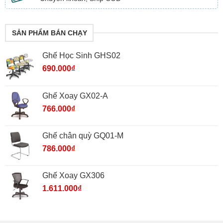
SẢN PHẨM BÁN CHẠY
Ghế Học Sinh GHS02
690.000
₫
Ghế Xoay GX02-A
766.000
₫
Ghế chân quỳ GQ01-M
786.000
₫
Ghế Xoay GX306
1.611.000
₫