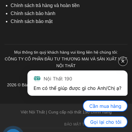
Chính sách trả hàng và hoàn tiền
Chính sách bảo hành
Chính sách bảo mật
Mọi thông tin quý khách hàng vui lòng liên hệ chúng tôi:
CÔNG TY CỔ PHẦN ĐẦU TƯ THƯƠNG MẠI VÀ SẢN XUẤT VIỆT
NỘI THẤT
Mã số Thuế: 0103671313
Nội Thất 190
2026 © Bản quyền thuộc về Nội Thất 190. Mọi quyền được bảo
Em có thể giúp được gì cho Anh/Chị ạ? 
lưu.
Cần mua hàng
Việt Nội Thất | Cung cấp nội thất 190 chính hãng
Gọi lại cho tôi
BẢO MẬT THÔNG TIN
GIỚI THIỆU