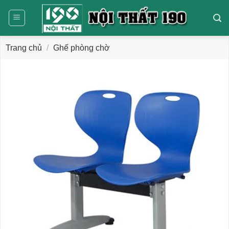
Bỏ
qua
nội
dung
Trang chủ
/
Ghế phòng chờ