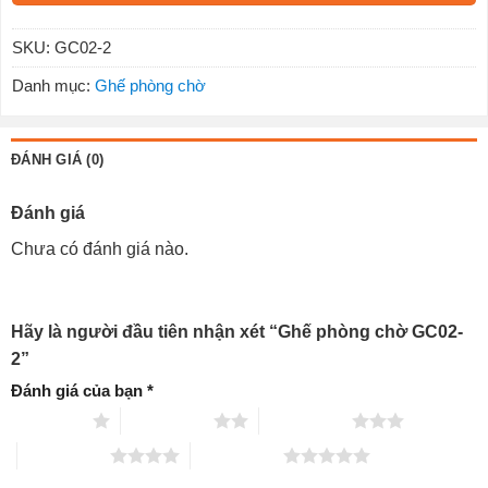
SKU:
GC02-2
Danh mục:
Ghế phòng chờ
ĐÁNH GIÁ (0)
Đánh giá
Chưa có đánh giá nào.
Hãy là người đầu tiên nhận xét “Ghế phòng chờ GC02-
2”
Đánh giá của bạn
*
1 trên 5 sao
2 trên 5 sao
3 trên 5 sao
4 trên 5 sao
5 trên 5 sao