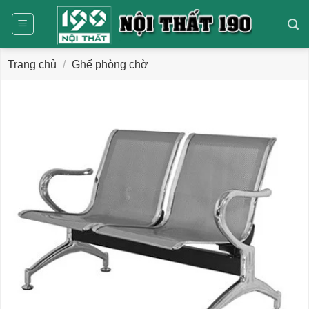
Bỏ
qua
nội
dung
Trang chủ
/
Ghế phòng chờ