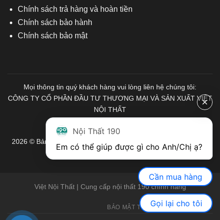
Chính sách trả hàng và hoàn tiền
Chính sách bảo hành
Chính sách bảo mật
Mọi thông tin quý khách hàng vui lòng liên hệ chúng tôi:
CÔNG TY CỔ PHẦN ĐẦU TƯ THƯƠNG MẠI VÀ SẢN XUẤT VIỆT
NỘI THẤT
Mã số Thuế: 0103671313
Nội Thất 190
2026 © Bản quyền thuộc về Nội Thất 190. Mọi quyền được bảo
Em có thể giúp được gì cho Anh/Chị ạ? 
lưu.
Cần mua hàng
Việt Nội Thất | Cung cấp nội thất 190 chính hãng
Gọi lại cho tôi
BẢO MẬT THÔNG TIN
GIỚI THIỆU