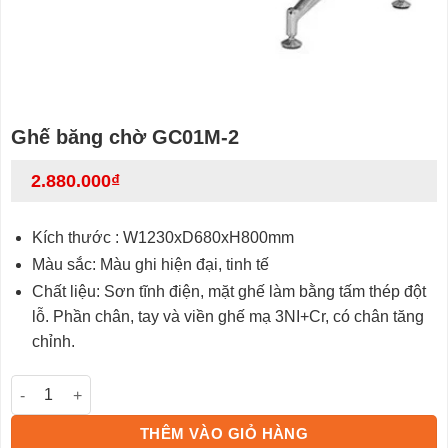
Ghế băng chờ GC01M-2
2.880.000
₫
Kích thước : W1230xD680xH800mm
Màu sắc: Màu ghi hiện đại, tinh tế
Chất liệu: Sơn tĩnh điện, mặt ghế làm bằng tấm thép đột
lỗ. Phần chân, tay và viền ghế mạ 3NI+Cr, có chân tăng
chỉnh.
Ghế băng chờ GC01M-2 số lượng
THÊM VÀO GIỎ HÀNG