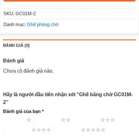
SKU:
GC01M-2
Danh mục:
Ghế phòng chờ
ĐÁNH GIÁ (0)
Đánh giá
Chưa có đánh giá nào.
Hãy là người đầu tiên nhận xét “Ghế băng chờ GC01M-
2”
Đánh giá của bạn
*
1 trên 5 sao
2 trên 5 sao
3 trên 5 sao
4 trên 5 sao
5 trên 5 sao