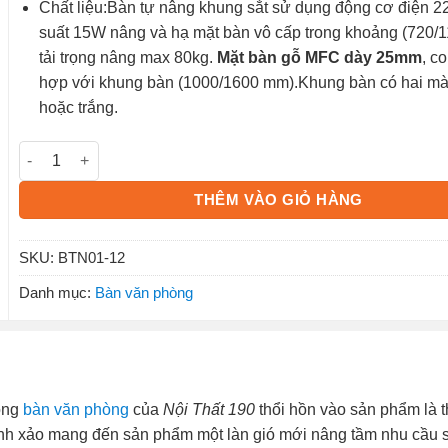
Chất liệu:Bàn tự nâng khung sắt sử dụng động cơ điện 
suất 15W nâng và hạ mặt bàn vô cấp trong khoảng (720/
tải trọng nâng max 80kg.
Mặt bàn gỗ MFC dày 25mm
, c
hợp với khung bàn (1000/1600 mm).Khung bàn có hai m
hoặc trắng.
Bàn nâng hạ BTN01-12 số lượng
THÊM VÀO GIỎ HÀNG
SKU:
BTN01-12
Danh mục:
Bàn văn phòng
òng
bàn văn phòng
của
Nội Thất 190
thổi hồn vào sản phẩm là t
tinh xảo mang đến sản phẩm một làn gió mới nâng tầm nhu cầu