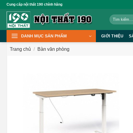
Bỏ
Cung cấp nội thất 190 chính hãng
qua
Tìm
nội
kiếm:
dung
DANH MỤC SẢN PHẨM
GIỚI THIỆU
S
Trang chủ
/
Bàn văn phòng