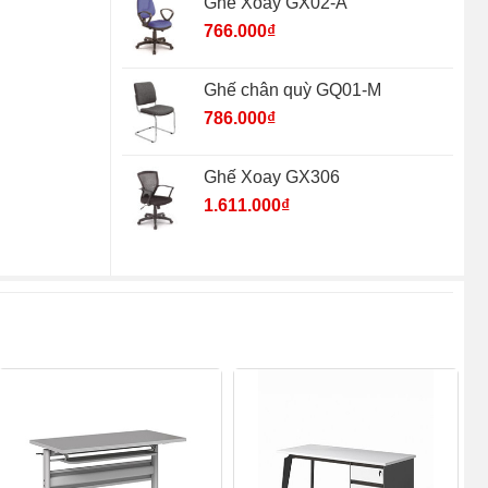
Ghế Xoay GX02-A
766.000
₫
Ghế chân quỳ GQ01-M
786.000
₫
Ghế Xoay GX306
1.611.000
₫