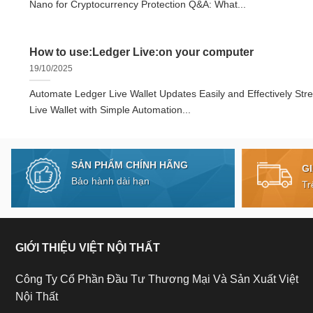
Nano for Cryptocurrency Protection Q&A: What...
How to use:Ledger Live:on your computer
19/10/2025
Automate Ledger Live Wallet Updates Easily and Effectively Str
Live Wallet with Simple Automation...
SẢN PHẨM CHÍNH HÃNG
G
Bảo hành dài hạn
Tr
GIỚI THIỆU VIỆT NỘI THẤT
Công Ty Cổ Phần Đầu Tư Thương Mại Và Sản Xuất Việt
Nội Thất