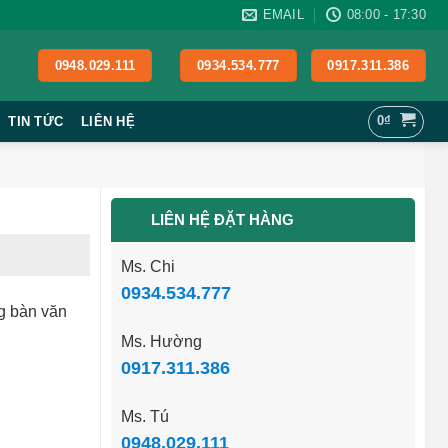
EMAIL
08:00 - 17:30
0948.029.111
0934.534.777
0917.311.386
0
₫
TIN TỨC
LIÊN HỆ
LIÊN HỆ ĐẶT HÀNG
Ms. Chi
0934.534.777
g bàn văn
Ms. Hường
0917.311.386
Ms. Tú
0948.029.111