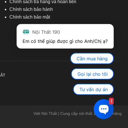
Chính sách trả hàng và hoàn tiền
Chính sách bảo hành
Chính sách bảo mật
Nội Thất 190
Em có thể giúp được gì cho Anh/Chị ạ? 
Cần mua hàng
Gọi lại cho tôi
HẤT
Tư vấn dự án
1
Việt Nội Thất | Cung cấp nội thất 190 chính hãng