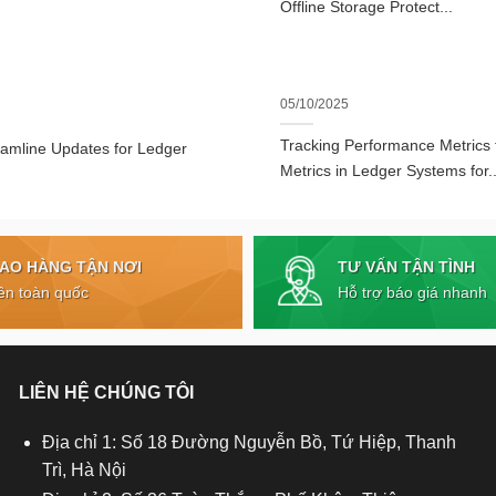
Offline Storage Protect...
05/10/2025
Tracking Performance Metrics
eamline Updates for Ledger
Metrics in Ledger Systems for..
TƯ VẤN TẬN TÌNH
IAO HÀNG TẬN NƠI
Hỗ trợ báo giá nhanh
ên toàn quốc
LIÊN HỆ CHÚNG TÔI
Địa chỉ 1: Số 18 Đường Nguyễn Bồ, Tứ Hiệp, Thanh
Trì, Hà Nội