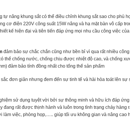
 tự nâng khung sắt có thể điều chỉnh khung sắt sao cho phù h
ộng cơ điện 220V công suất 15W nâng và hạ mặt bàn vô cấp tr
iết kế hiện đại và tiên tiến đáp ứng mọi nhu cầu công việc củ
m
đảm bảo sự chắc chắn cũng như bền bỉ vì qua rất nhiều công
có thể chống nước, chống chịu được nhiệt độ cao, và chống xướ
mm) đảm bảo tính đồng nhất cho tổng thể sản phẩm
sắc đơn giản nhưng đem đến sự tinh tế và hài hòa toát lên sự 
nghiệm sử dụng tuyệt vời bởi sự thông minh và hữu ích đáp ứng
 đang rất được thịnh hành và luôn trong tình trạng cháy hàng 
 làm việc, phòng họp,….. giúp tối ưu không gian và nâng cao h