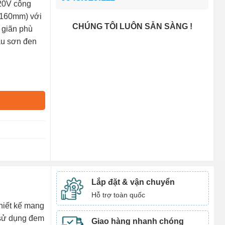
220V công
1160mm) với
CHÚNG TÔI LUÔN SẴN SÀNG !
o giãn phù
àu sơn đen
Lắp đặt & vận chuyển
Hỗ trợ toàn quốc
hiết kế mang
 sử dụng đem
Giao hàng nhanh chóng