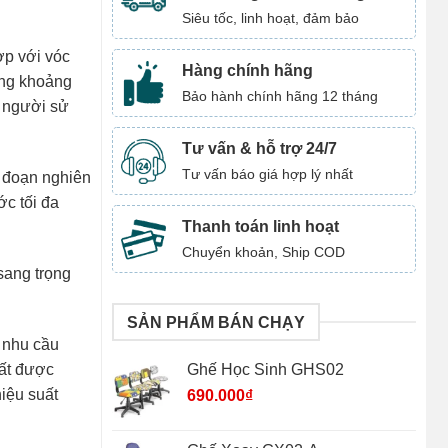
Siêu tốc, linh hoạt, đảm bảo
ợp với vóc
Hàng chính hãng
ong khoảng
Bảo hành chính hãng 12 tháng
a người sử
Tư vấn & hỗ trợ 24/7
Tư vấn báo giá hợp lý nhất
 đoạn nghiên
c tối đa
Thanh toán linh hoạt
Chuyển khoản, Ship COD
sang trọng
SẢN PHẨM BÁN CHẠY
 nhu cầu
rất được
Ghế Học Sinh GHS02
iệu suất
690.000
₫