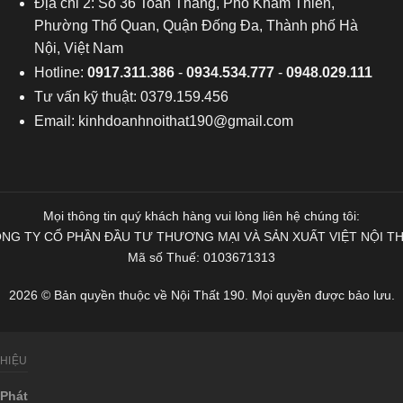
Địa chỉ 2: Số 36 Toàn Thắng, Phố Khâm Thiên,
Phường Thổ Quan, Quận Đống Đa, Thành phố Hà
Nội, Việt Nam
Hotline:
0917.311.386
-
0934.534.777
-
0948.029.111
Tư vấn kỹ thuật: 0379.159.456
Email:
kinhdoanhnoithat190@gmail.com
Mọi thông tin quý khách hàng vui lòng liên hệ chúng tôi:
NG TY CỔ PHẦN ĐẦU TƯ THƯƠNG MẠI VÀ SẢN XUẤT VIỆT NỘI T
Mã số Thuế: 0103671313
2026 © Bản quyền thuộc về Nội Thất 190. Mọi quyền được bảo lưu.
THIỆU
Phát