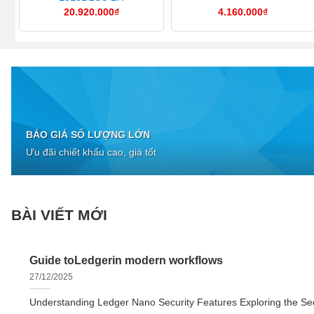
20.920.000
₫
4.160.000
₫
BÁO GIÁ SỐ LƯỢNG LỚN
Ưu đãi chiết khấu cao, giá tốt
BÀI VIẾT MỚI
Guide toLedgerin modern workflows
27/12/2025
Understanding Ledger Nano Security Features Exploring the Sec