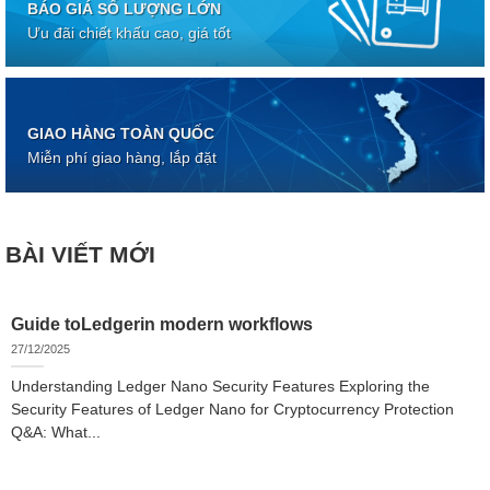
BÁO GIÁ SỐ LƯỢNG LỚN
Ưu đãi chiết khấu cao, giá tốt
GIAO HÀNG TOÀN QUỐC
Miễn phí giao hàng, lắp đặt
BÀI VIẾT MỚI
Guide toLedgerin modern workflows
27/12/2025
Understanding Ledger Nano Security Features Exploring the
Security Features of Ledger Nano for Cryptocurrency Protection
Q&A: What...