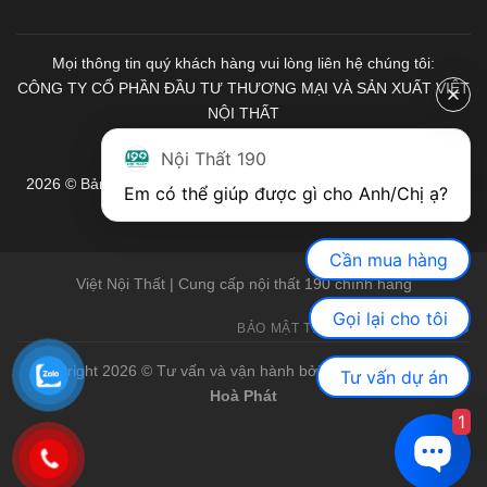
Mọi thông tin quý khách hàng vui lòng liên hệ chúng tôi:
CÔNG TY CỔ PHẦN ĐẦU TƯ THƯƠNG MẠI VÀ SẢN XUẤT VIỆT
NỘI THẤT
Mã số Thuế: 0103671313
Nội Thất 190
2026 © Bản quyền thuộc về Nội Thất 190. Mọi quyền được bảo
Em có thể giúp được gì cho Anh/Chị ạ? 
lưu.
Cần mua hàng
Việt Nội Thất | Cung cấp nội thất 190 chính hãng
Gọi lại cho tôi
BẢO MẬT THÔNG TIN
GIỚI THIỆU
Copyright 2026 © Tư vấn và vận hành bởi Việt Nội Thất |
Bàn
Tư vấn dự án
Hoà Phát
1