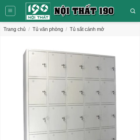
Bỏ
qua
nội
dung
Trang chủ
/
Tủ văn phòng
/
Tủ sắt cánh mở