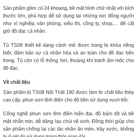
Sản phẩm gồm có 24 khoang, bề mặt hình chữ nhật với kích
thước lớn, phù hợp để sử dụng tại những nơi đông người
như xí nghiệp, văn phòng, siêu thị, công ty, shop,… để cất
giữ đồ đạc cá nhân.
Tủ TS08 thiết kế dạng cánh mở được trang bị khóa riêng
biệt, đảm bảo sự cá nhân hóa và an toàn cho đồ đạc bên
trong. Tủ còn có lỗ thông hơi, thoáng khí tránh ẩm mốc cho
đồ đạc.
Về chất liệu
Sản phẩm tủ TS08 Nội Thất 190 được làm từ chất liệu thép
cao cấp, phun sơn tĩnh điện cho độ bền sử dụng vượt trội.
Công nghệ phun sơn tĩnh điện hiện đại, độ bám tốt và bề
mặt nhẵn mịn, dễ dàng lau chùi vệ sinh. Đồng thời giúp cho
sản phẩm chống lại các tác nhân ăn mòn, trầy xước, không
bị rỉ sét dù sử dụng trong thời gian dài.