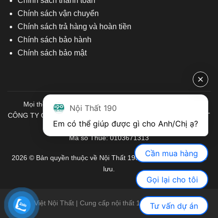
Chính sách thanh toán
Chính sách vận chuyển
Chính sách trả hàng và hoàn tiền
Chính sách bảo hành
Chính sách bảo mật
Mọi thông tin quý khách hàng vui lòng liên hệ chúng tôi:
Nội Thất 190
CÔNG TY CỔ PHẦN ĐẦU TƯ THƯƠNG MẠI VÀ SẢN XUẤT VIỆT
Em có thể giúp được gì cho Anh/Chị ạ? 
NỘI THẤT
Mã số Thuế: 0103671313
Cần mua hàng
2026 © Bản quyền thuộc về Nội Thất 190. Mọi quyền được bảo
lưu.
Gọi lại cho tôi
Việt Nội Thất | Cung cấp nội thất 190 chính hãng
Tư vấn dự án