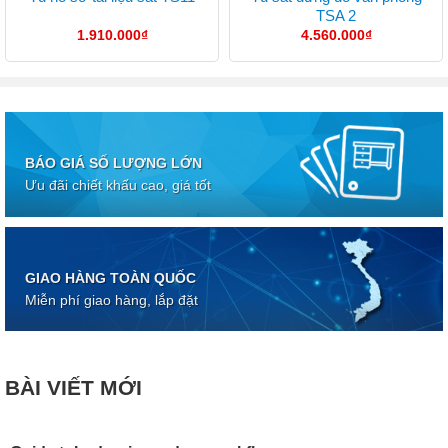
TSA 2
1.910.000
₫
4.560.000
₫
BÁO GIÁ SỐ LƯỢNG LỚN
Ưu đãi chiết khấu cao, giá tốt
GIAO HÀNG TOÀN QUỐC
Miễn phí giao hàng, lắp đặt
BÀI VIẾT MỚI