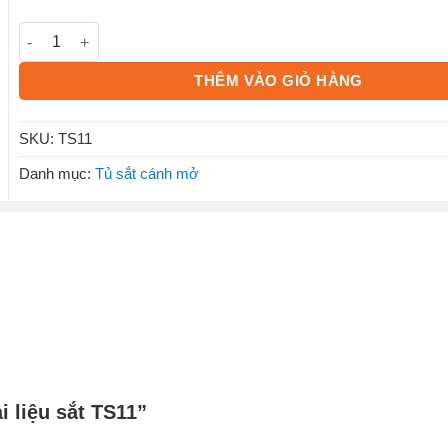
Tủ hồ sơ tài liệu sắt TS11 số lượng
THÊM VÀO GIỎ HÀNG
SKU:
TS11
Danh mục:
Tủ sắt cánh mở
i liệu sắt TS11”