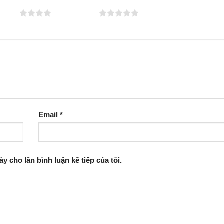
 5 sao
5 trên 5 sao
Email
*
ày cho lần bình luận kế tiếp của tôi.