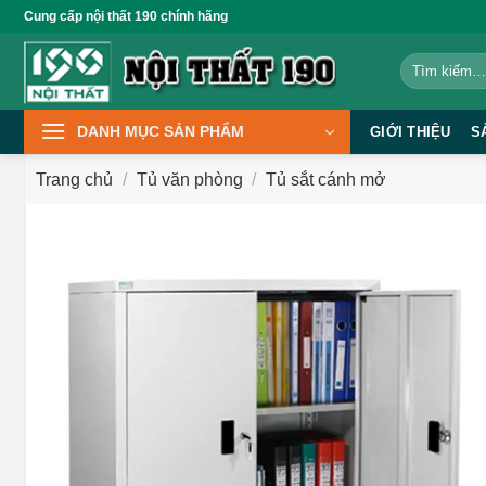
Bỏ
Cung cấp nội thất 190 chính hãng
qua
Tìm
nội
kiếm:
dung
DANH MỤC SẢN PHẨM
GIỚI THIỆU
S
Trang chủ
/
Tủ văn phòng
/
Tủ sắt cánh mở