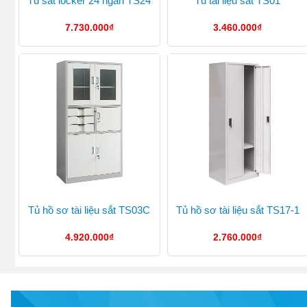
Tủ sắt locker 24 ngăn TS24
Tủ tài liệu sắt TS01
7.730.000
₫
3.460.000
₫
Tủ hồ sơ tài liệu sắt TS03C
Tủ hồ sơ tài liệu sắt TS17-1
4.920.000
₫
2.760.000
₫