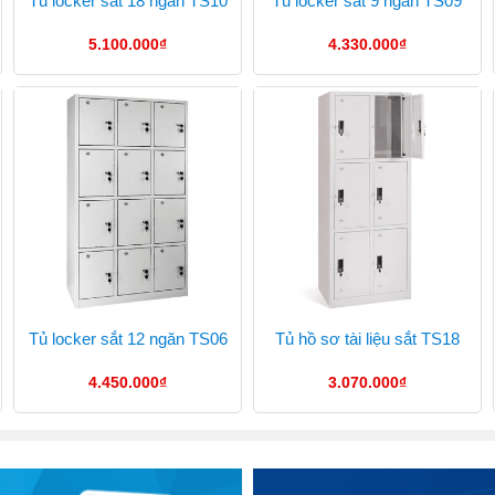
Tủ locker sắt 18 ngăn TS10
Tủ locker sắt 9 ngăn TS09
5.100.000
₫
4.330.000
₫
Tủ locker sắt 12 ngăn TS06
Tủ hồ sơ tài liệu sắt TS18
4.450.000
₫
3.070.000
₫