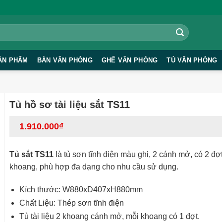
ẢN PHẨM
BÀN VĂN PHÒNG
GHẾ VĂN PHÒNG
TỦ VĂN PHÒNG
Tủ hồ sơ tài liệu sắt TS11
1.910.000
₫
Tủ sắt TS11
là tủ sơn tĩnh điện màu ghi, 2 cánh mở, có 2 đợ
khoang, phù hợp đa dạng cho nhu cầu sử dụng.
Kích thước: W880xD407xH880mm
Chất Liệu: Thép sơn tĩnh điện
Tủ tài liệu 2 khoang cánh mở, mỗi khoang có 1 đợt.