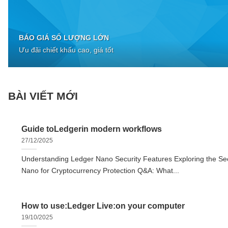
BÁO GIÁ SỐ LƯỢNG LỚN
Ưu đãi chiết khấu cao, giá tốt
BÀI VIẾT MỚI
Guide toLedgerin modern workflows
27/12/2025
Understanding Ledger Nano Security Features Exploring the Sec
Nano for Cryptocurrency Protection Q&A: What...
How to use:Ledger Live:on your computer
19/10/2025