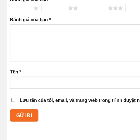
1 trên 5 sao
2 trên 5 sao
3 trên 5 sao
4 trên
Đánh giá của bạn
*
Tên
*
Lưu tên của tôi, email, và trang web trong trình duyệt n