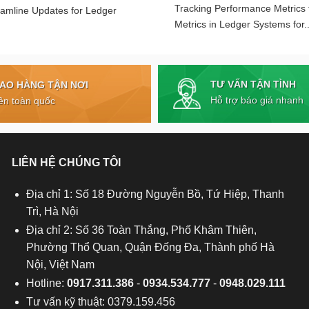
Tracking Performance Metrics
eamline Updates for Ledger
Metrics in Ledger Systems for..
TƯ VẤN TẬN TÌNH
IAO HÀNG TẬN NƠI
Hỗ trợ báo giá nhanh
ên toàn quốc
LIÊN HỆ CHÚNG TÔI
Địa chỉ 1: Số 18 Đường Nguyễn Bồ, Tứ Hiệp, Thanh
Trì, Hà Nội
Địa chỉ 2: Số 36 Toàn Thắng, Phố Khâm Thiên,
Phường Thổ Quan, Quận Đống Đa, Thành phố Hà
Nội, Việt Nam
Hotline:
0917.311.386
-
0934.534.777
-
0948.029.111
Tư vấn kỹ thuật: 0379.159.456