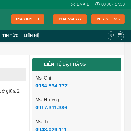
EMAIL
08:00 - 17:30
0948.029.111
0934.534.777
0917.311.386
0
₫
TIN TỨC
LIÊN HỆ
LIÊN HỆ ĐẶT HÀNG
Ms. Chi
0934.534.777
t ở giữa 2
Ms. Hường
0917.311.386
Ms. Tú
0948.029.111