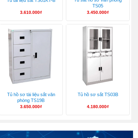
Tủ tài liệu sắt TS01KT-B
TS05
3.610.000
₫
3.450.000
₫
Tủ hồ sơ tài liệu sắt văn
Tủ hồ sơ sắt TS03B
phòng TS19B
3.650.000
₫
4.180.000
₫