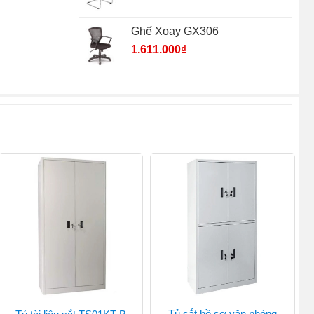
Ghế Xoay GX306
1.611.000
₫
Tủ sắt hồ sơ văn phòng