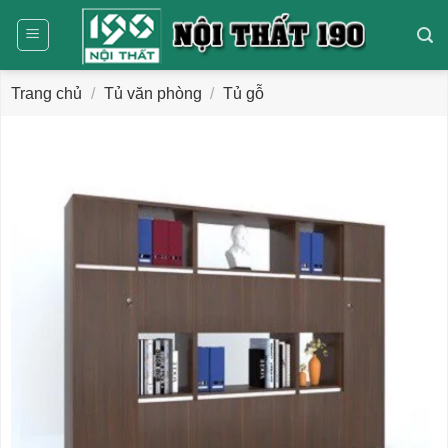
Bỏ
qua
nội
dung
Trang chủ
/
Tủ văn phòng
/
Tủ gỗ