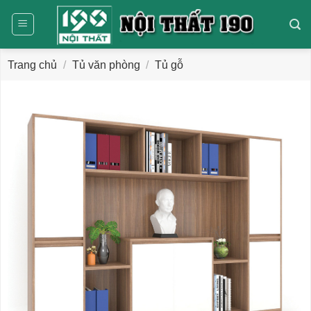
Bỏ
qua
nội
dung
Trang chủ
/
Tủ văn phòng
/
Tủ gỗ