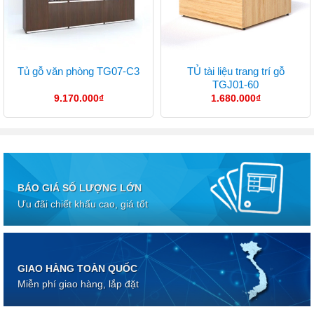
TỦ tài liệu trang trí gỗ
Tủ gỗ văn phòng TG07-C3
TGJ01-60
9.170.000
₫
1.680.000
₫
BÁO GIÁ SỐ LƯỢNG LỚN
Ưu đãi chiết khấu cao, giá tốt
GIAO HÀNG TOÀN QUỐC
Miễn phí giao hàng, lắp đặt