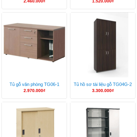
2.460.000
₫
1.520.000
₫
Tủ gỗ văn phòng TG06-1
Tủ hồ sơ tài liệu gỗ TG04G-2
2.970.000
₫
3.300.000
₫