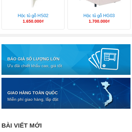
Hộc tủ gỗ HS02
Hộc tủ gỗ HG03
1.650.000
₫
1.700.000
₫
BÁO GIÁ SỐ LƯỢNG LỚN
Ưu đãi chiết khấu cao, giá tốt
GIAO HÀNG TOÀN QUỐC
Miễn phí giao hàng, lắp đặt
BÀI VIẾT MỚI