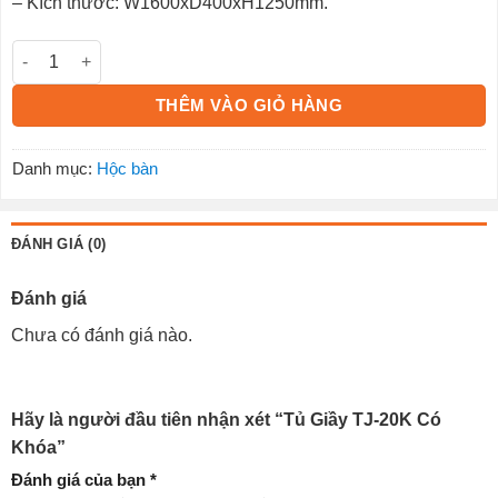
– Kích thước: W1600xD400xH1250mm.
Tủ Giầy TJ-20K Có Khóa số lượng
THÊM VÀO GIỎ HÀNG
Danh mục:
Hộc bàn
ĐÁNH GIÁ (0)
Đánh giá
Chưa có đánh giá nào.
Hãy là người đầu tiên nhận xét “Tủ Giầy TJ-20K Có
Khóa”
Đánh giá của bạn
*