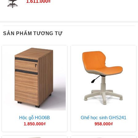
1.611.000
₫
SẢN PHẨM TƯƠNG TỰ
Hộc gỗ HG06B
Ghế học sinh GHS241
1.850.000
₫
958.000
₫