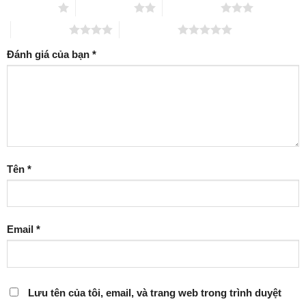
1 trên 5 sao
2 trên 5 sao
3 trên 5 sao
4 trên 5 sao
5 trên 5 sao
Đánh giá của bạn
*
Tên
*
Email
*
Lưu tên của tôi, email, và trang web trong trình duyệt