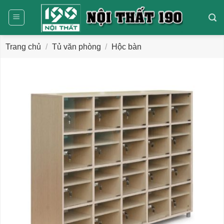
Bỏ
qua
nội
dung
Trang chủ
/
Tủ văn phòng
/
Hộc bàn