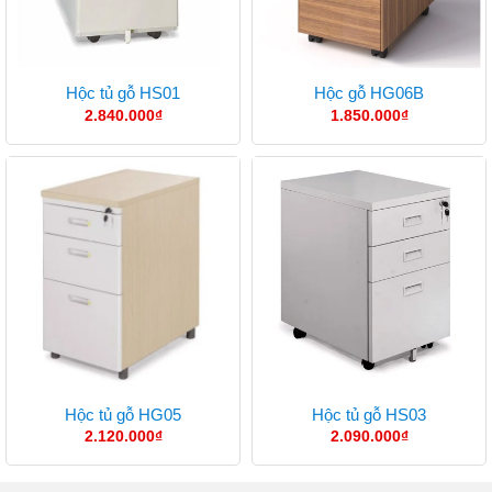
Hộc tủ gỗ HS01
Hộc gỗ HG06B
2.840.000
₫
1.850.000
₫
Hộc tủ gỗ HG05
Hộc tủ gỗ HS03
2.120.000
₫
2.090.000
₫