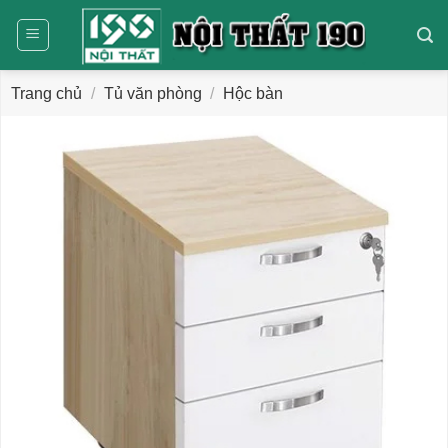
Bỏ
qua
nội
dung
Trang chủ
/
Tủ văn phòng
/
Hộc bàn