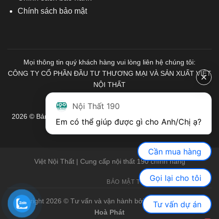
Chính sách bảo mật
Mọi thông tin quý khách hàng vui lòng liên hệ chúng tôi:
CÔNG TY CỔ PHẦN ĐẦU TƯ THƯƠNG MẠI VÀ SẢN XUẤT VIỆT
NỘI THẤT
Mã số Thuế: 0103671313
Nội Thất 190
2026 © Bản quyền thuộc về Nội Thất 190. Mọi quyền được bảo
Em có thể giúp được gì cho Anh/Chị ạ? 
lưu.
Cần mua hàng
Việt Nội Thất | Cung cấp nội thất 190 chính hãng
Gọi lại cho tôi
BẢO MẬT THÔNG TIN
GIỚI THIỆU
Copyright 2026 © Tư vấn và vận hành bởi Việt Nội Thất |
Bàn
Tư vấn dự án
Hoà Phát