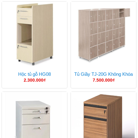
Hộc tủ gỗ HG08
Tủ Giầy TJ-20G Không Khóa
2.300.000
₫
7.500.000
₫