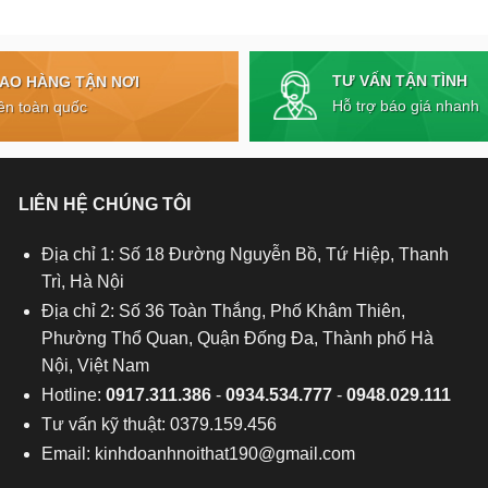
TƯ VẤN TẬN TÌNH
IAO HÀNG TẬN NƠI
Hỗ trợ báo giá nhanh
ên toàn quốc
LIÊN HỆ CHÚNG TÔI
Địa chỉ 1: Số 18 Đường Nguyễn Bồ, Tứ Hiệp, Thanh
Trì, Hà Nội
Địa chỉ 2: Số 36 Toàn Thắng, Phố Khâm Thiên,
Phường Thổ Quan, Quận Đống Đa, Thành phố Hà
Nội, Việt Nam
Hotline:
0917.311.386
-
0934.534.777
-
0948.029.111
Tư vấn kỹ thuật: 0379.159.456
Email:
kinhdoanhnoithat190@gmail.com