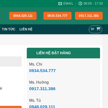
EMAIL
08:00 - 17:30
0948.029.111
0934.534.777
0917.311.386
0
₫
TIN TỨC
LIÊN HỆ
LIÊN HỆ ĐẶT HÀNG
Ms. Chi
0934.534.777
Ms. Hường
ại
0917.311.386
Ms. Tú
0948.029.111