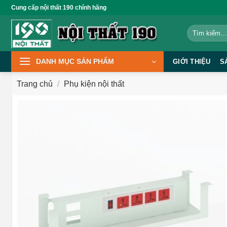
Bỏ
Cung cấp nội thất 190 chính hãng
qua
Tìm
nội
kiếm:
dung
DANH MỤC SẢN PHẨM
GIỚI THIỆU
S
Trang chủ
/
Phụ kiện nội thất