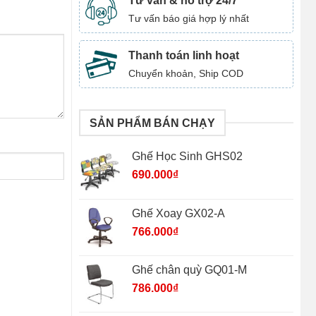
Tư vấn & hỗ trợ 24/7
Tư vấn báo giá hợp lý nhất
Thanh toán linh hoạt
Chuyển khoản, Ship COD
SẢN PHẨM BÁN CHẠY
Ghế Học Sinh GHS02
690.000
₫
Ghế Xoay GX02-A
766.000
₫
Ghế chân quỳ GQ01-M
786.000
₫