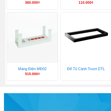
360.000
₫
110.000
₫
Máng Điện MĐ02
Đế Tủ Cánh Trượt DTL
515.000
₫