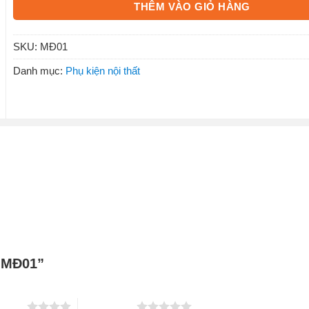
THÊM VÀO GIỎ HÀNG
SKU:
MĐ01
Danh mục:
Phụ kiện nội thất
n MĐ01”
 5 sao
5 trên 5 sao