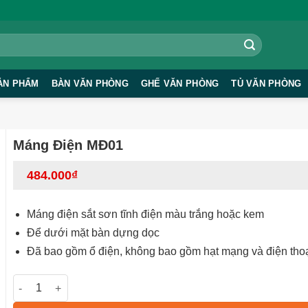
ẢN PHẨM
BÀN VĂN PHÒNG
GHẾ VĂN PHÒNG
TỦ VĂN PHÒNG
Máng Điện MĐ01
484.000
₫
Máng điện sắt sơn tĩnh điện màu trắng hoặc kem
Để dưới mặt bàn dựng dọc
Đã bao gồm ổ điện, không bao gồm hạt mạng và điện tho
Máng Điện MĐ01 số lượng