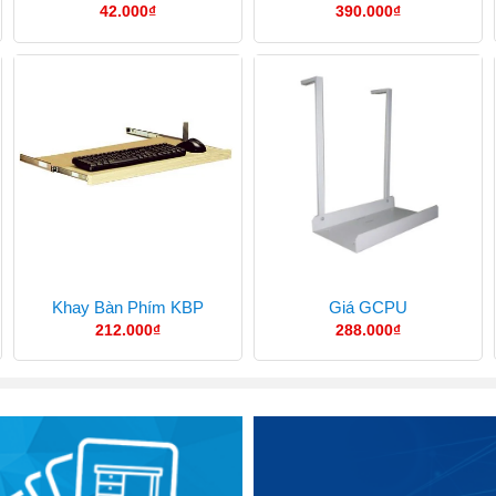
42.000
₫
390.000
₫
Khay Bàn Phím KBP
Giá GCPU
212.000
₫
288.000
₫