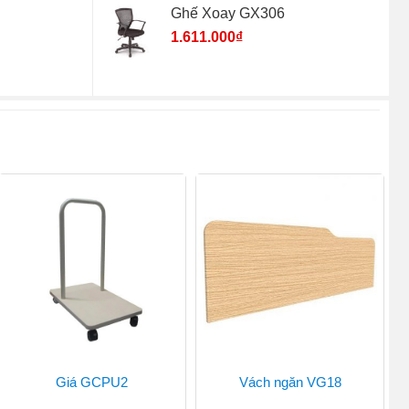
Ghế Xoay GX306
1.611.000
₫
Giá GCPU2
Vách ngăn VG18