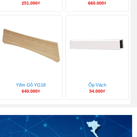
251.000
₫
660.000
₫
Yếm Gỗ YG18
Ốp Vách
640.000
₫
54.000
₫