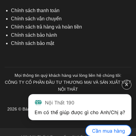
Chính sách thanh toán
Chính sách vận chuyển
Chính sách trả hàng và hoàn tiền
Chính sách bảo hành
Chính sách bảo mật
Mọi thông tin quý khách hàng vui lòng liên hệ chúng tôi:
CÔNG TY CỔ PHẦN ĐẦU TƯ THƯƠNG MẠI VÀ SẢN XUẤT VIỆT
NỘI THẤT
Mã số Thuế: 0103671313
Nội Thất 190
2026 © Bản quyền thuộc về Nội Thất 190. Mọi quyền được bảo
Em có thể giúp được gì cho Anh/Chị ạ? 
lưu.
Cần mua hàng