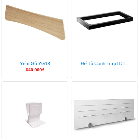
Yếm Gỗ YG18
Đế Tủ Cánh Trượt DTL
640.000
₫