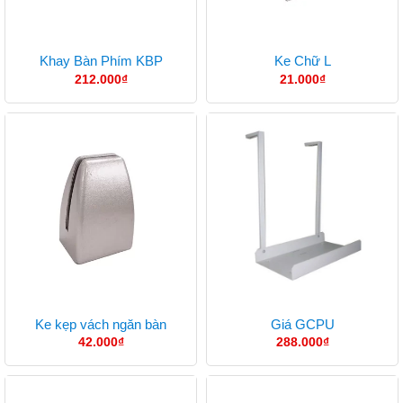
Khay Bàn Phím KBP
Ke Chữ L
212.000
₫
21.000
₫
Ke kẹp vách ngăn bàn
Giá GCPU
42.000
₫
288.000
₫