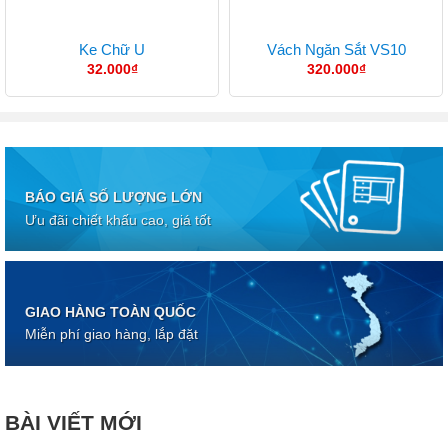
Ke Chữ U
Vách Ngăn Sắt VS10
32.000
₫
320.000
₫
BÁO GIÁ SỐ LƯỢNG LỚN
Ưu đãi chiết khấu cao, giá tốt
GIAO HÀNG TOÀN QUỐC
Miễn phí giao hàng, lắp đặt
BÀI VIẾT MỚI