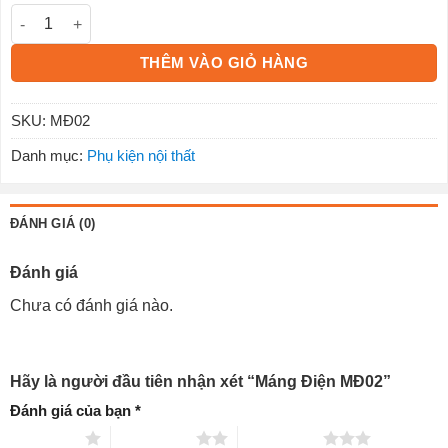
Máng Điện MĐ02 số lượng
THÊM VÀO GIỎ HÀNG
SKU:
MĐ02
Danh mục:
Phụ kiện nội thất
ĐÁNH GIÁ (0)
Đánh giá
Chưa có đánh giá nào.
Hãy là người đầu tiên nhận xét “Máng Điện MĐ02”
Đánh giá của bạn
*
1 trên 5 sao
2 trên 5 sao
3 trên 5 sao