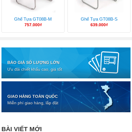
Ghế Tựa GT08B-M
Ghế Tựa GT08B-S
757.000
₫
639.000
₫
BÁO GIÁ SỐ LƯỢNG LỚN
Ưu đãi chiết khấu cao, giá tốt
GIAO HÀNG TOÀN QUỐC
Miễn phí giao hàng, lắp đặt
BÀI VIẾT MỚI