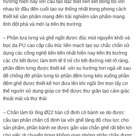
hướng hiện nay với cấu tạo đặc biệt liên kết đồng bộ với
nhau từ đầu đến cuối tạo sự thống nhất trong phong cách
thiết kế sản phẩm mang đến trải nghiệm sản phẩm mang
tính đột phá và mới lạ trên thị trường
– Phần tựa lưng và ghế ngồi được đúc mút nguyên khối và
bọc da PU cao cấp cấu trúc liền mạch tạo sự chắc chắn sử
dụng các công nghệ tiên tiến nhất hiện nay trên thị trường
các chi tiết được làm tinh tế tỉ mỉ chi tiết đường nét rõ ràng,
phần đệm lưng được thiết kế với xu hướng hơi ngả về sau
để chống đỡ phần lưng từ phần đệm lưng kéo xuống phần
đệm ghế được thiết kế hơi đưa lên khi ngồi ôm trọn lấy cơ
thể người sử dụng giúp cơ thể được thư giãn tạo cảm giác
thoải mái và thư thái
– Chân làm từ ống Ø22 hàn cố định có bánh xe do được
cấu tạo phần chân cố định lại với ghế tăng độ chịu lực cho
sản phẩm, phần bánh xe được gắn vào chân ghế rất tiện lợi
cho việc di chuyển trong không gian phòng phần chân được