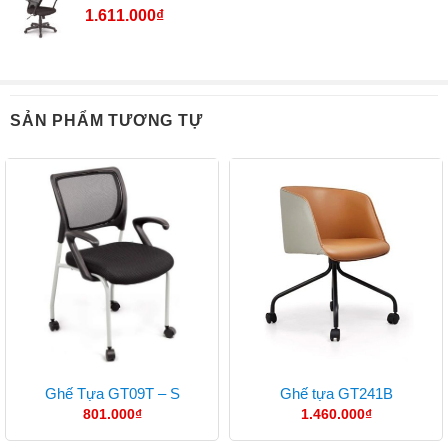
1.611.000
₫
SẢN PHẨM TƯƠNG TỰ
Ghế Tựa GT09T – S
Ghế tựa GT241B
801.000
₫
1.460.000
₫