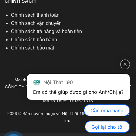
CHÍNH SÁCH
Chính sách thanh toán
Chính sách vận chuyển
Chính sách trả hàng và hoàn tiền
Chính sách bảo hành
Chính sách bảo mật
Mọi thông tin quý khách hàng vui lòng liên hệ chúng tôi:
Nội Thất 190
CÔNG TY CỔ PHẦN ĐẦU TƯ THƯƠNG MẠI VÀ SẢN XUẤT VIỆT
Em có thể giúp được gì cho Anh/Chị ạ? 
NỘI THẤT
Mã số Thuế: 0103671313
Cần mua hàng
2026 © Bản quyền thuộc về Nội Thất 190. Mọi quyền được bảo
lưu.
Gọi lại cho tôi