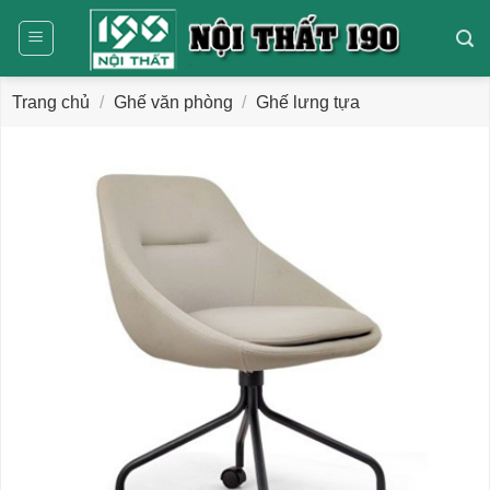
Bỏ
qua
nội
dung
Trang chủ
/
Ghế văn phòng
/
Ghế lưng tựa