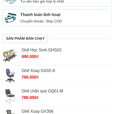
Tư vấn báo giá hợp lý nhất
Thanh toán linh hoạt
Chuyển khoản, Ship COD
SẢN PHẨM BÁN CHẠY
Ghế Học Sinh GHS02
690.000
₫
Ghế Xoay GX02-A
766.000
₫
Ghế chân quỳ GQ01-M
786.000
₫
Ghế Xoay GX306