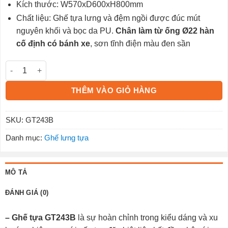
Kích thước: W570xD600xH800mm
Chất liệu: Ghế tựa lưng và đệm ngồi được đúc mút
nguyên khối và bọc da PU.
Chân làm từ ống Ø22 hàn
cố định có bánh xe
, sơn tĩnh điện màu đen sần
Ghế tựa GT243B số lượng
THÊM VÀO GIỎ HÀNG
SKU:
GT243B
Danh mục:
Ghế lưng tựa
MÔ TẢ
ĐÁNH GIÁ (0)
– Ghế tựa GT243B
là sự hoàn chỉnh trong kiểu dáng và xu