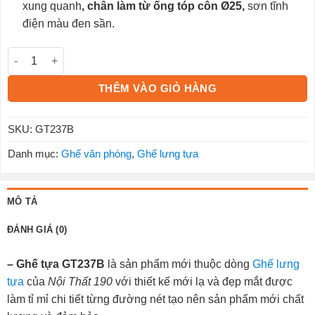
xung quanh
, chân làm từ ống tóp côn Ø25,
sơn tĩnh
điện màu đen sần.
Ghế tựa GT237B số lượng
THÊM VÀO GIỎ HÀNG
SKU:
GT237B
Danh mục:
Ghế văn phòng
,
Ghế lưng tựa
MÔ TẢ
ĐÁNH GIÁ (0)
– Ghế tựa GT237B
là sản phẩm mới thuộc dòng
Ghế lưng
tựa
của
Nội Thất 190
với thiết kế mới lạ và đẹp mắt được
làm tỉ mỉ chi tiết từng đường nét tạo nên sản phẩm mới chất