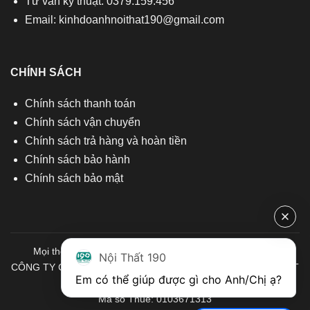
Tư vấn kỹ thuật: 0379.159.456
Email:
kinhdoanhnoithat190@gmail.com
CHÍNH SÁCH
Chính sách thanh toán
Chính sách vận chuyển
Chính sách trả hàng và hoàn tiền
Chính sách bảo hành
Chính sách bảo mật
Mọi thông tin quý khách hàng vui lòng liên hệ chúng tôi:
Nội Thất 190
CÔNG TY CỔ PHẦN ĐẦU TƯ THƯƠNG MẠI VÀ SẢN XUẤT VIỆT
Em có thể giúp được gì cho Anh/Chị ạ? 
NỘI THẤT
Mã số Thuế: 0103671313