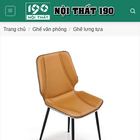
Bỏ
qua
nội
dung
Trang chủ
/
Ghế văn phòng
/
Ghế lưng tựa