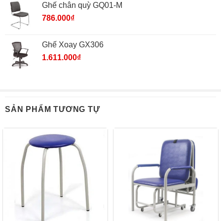
Ghế chân quỳ GQ01-M
786.000
₫
Ghế Xoay GX306
1.611.000
₫
SẢN PHẨM TƯƠNG TỰ