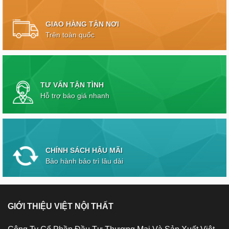
GIAO HÀNG TẬN NƠI
Trên toàn quốc
TƯ VẤN TẬN TÌNH
Hỗ trợ báo giá nhanh
CHÍNH SÁCH HẬU MÃI
Bảo hành bảo trì lâu dài
GIỚI THIỆU VIỆT NỘI THẤT