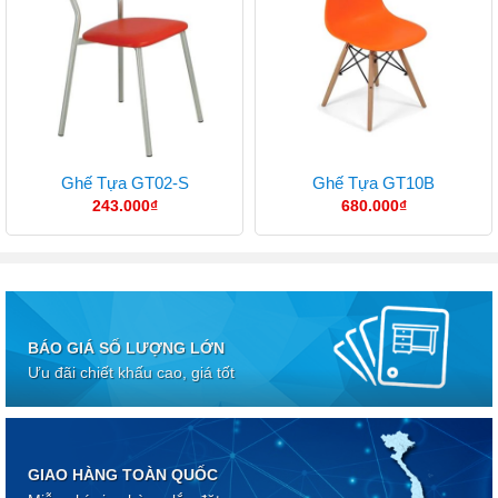
Ghế Tựa GT02-S
Ghế Tựa GT10B
243.000
₫
680.000
₫
BÁO GIÁ SỐ LƯỢNG LỚN
Ưu đãi chiết khấu cao, giá tốt
GIAO HÀNG TOÀN QUỐC