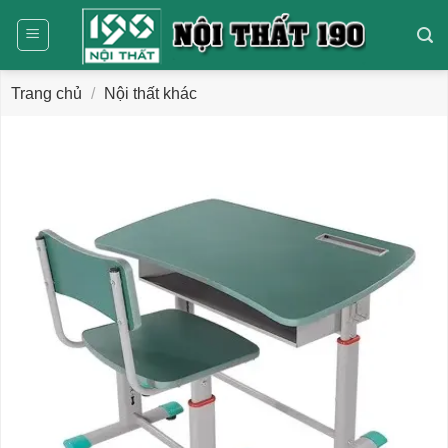
Bỏ
qua
nội
dung
Trang chủ
/
Nội thất khác