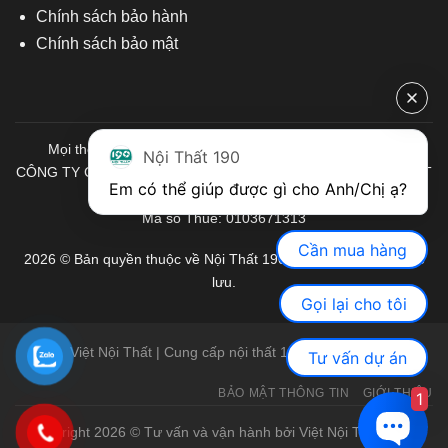
Chính sách bảo hành
Chính sách bảo mật
Mọi thông tin quý khách hàng vui lòng liên hệ chúng tôi:
Nội Thất 190
CÔNG TY CỔ PHẦN ĐẦU TƯ THƯƠNG MẠI VÀ SẢN XUẤT VIỆT
Em có thể giúp được gì cho Anh/Chị ạ? 
NỘI THẤT
Mã số Thuế: 0103671313
Cần mua hàng
2026 © Bản quyền thuộc về Nội Thất 190. Mọi quyền được bảo
lưu.
Gọi lại cho tôi
Việt Nội Thất | Cung cấp nội thất 190 chính hãng
Tư vấn dự án
BẢO MẬT THÔNG TIN
GIỚI THIỆU
1
Copyright 2026 © Tư vấn và vận hành bởi Việt Nội Thất |
Bàn