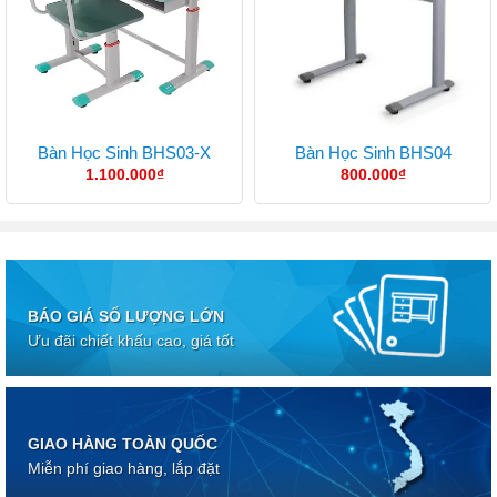
Bàn Học Sinh BHS03-X
Bàn Học Sinh BHS04
1.100.000
₫
800.000
₫
BÁO GIÁ SỐ LƯỢNG LỚN
Ưu đãi chiết khấu cao, giá tốt
GIAO HÀNG TOÀN QUỐC
Miễn phí giao hàng, lắp đặt