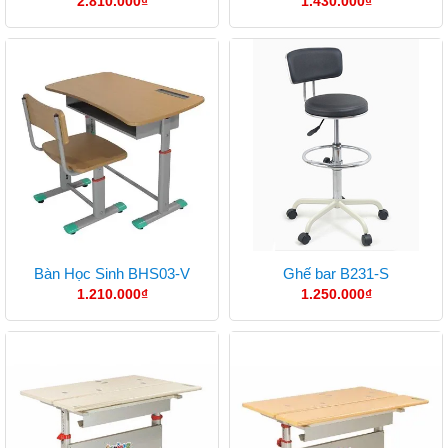
2.810.000
₫
1.430.000
₫
Bàn Học Sinh BHS03-V
Ghế bar B231-S
1.210.000
₫
1.250.000
₫