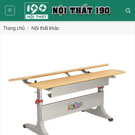
Bỏ
qua
nội
dung
Trang chủ
/
Nội thất khác