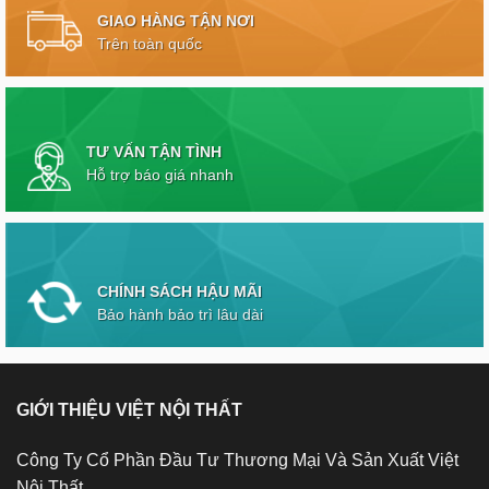
GIAO HÀNG TẬN NƠI
Trên toàn quốc
TƯ VẤN TẬN TÌNH
Hỗ trợ báo giá nhanh
CHÍNH SÁCH HẬU MÃI
Bảo hành bảo trì lâu dài
GIỚI THIỆU VIỆT NỘI THẤT
Công Ty Cổ Phần Đầu Tư Thương Mại Và Sản Xuất Việt
Nội Thất