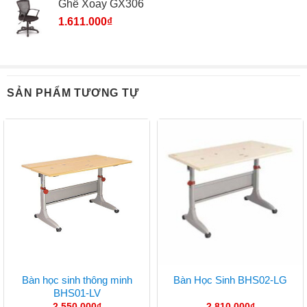
Ghế Xoay GX306
1.611.000
₫
SẢN PHẨM TƯƠNG TỰ
Bàn học sinh thông minh
Bàn Học Sinh BHS02-LG
BHS01-LV
2.550.000
₫
2.810.000
₫