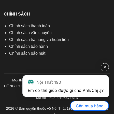
CHÍNH SÁCH
Chính sách thanh toán
Chính sách vận chuyển
Chính sách trả hàng và hoàn tiền
Chính sách bảo hành
Chính sách bảo mật
Mọi thông tin quý khách hàng vui lòng liên hệ chúng tôi:
Nội Thất 190
CÔNG TY CỔ PHẦN ĐẦU TƯ THƯƠNG MẠI VÀ SẢN XUẤT VIỆT
Em có thể giúp được gì cho Anh/Chị ạ? 
NỘI THẤT
Mã số Thuế: 0103671313
Cần mua hàng
2026 © Bản quyền thuộc về Nội Thất 190. Mọi quyền được bảo