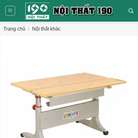
Bỏ
qua
nội
dung
Trang chủ
/
Nội thất khác