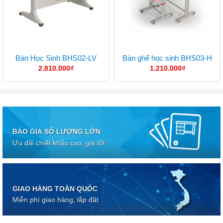
Bàn Học Sinh BHS02-LV
Bàn ghế học sinh BHS03-H
2.810.000
₫
1.210.000
₫
BÁO GIÁ SỐ LƯỢNG LỚN
Ưu đãi chiết khấu cao, giá tốt
GIAO HÀNG TOÀN QUỐC
Miễn phí giao hàng, lắp đặt