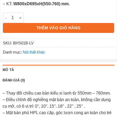
– KT:
W800xD695xH(550-760) mm
.
Bàn Học Sinh BHS01B-LV số lượng
THÊM VÀO GIỎ HÀNG
SKU:
BHS01B-LV
Danh mục:
Nội thất khác
MÔ TẢ
ĐÁNH GIÁ (0)
– Thay đổi chiều cao bàn kiểu xi lanh từ 550mm – 760mm.
– Điều chỉnh độ nghiêng mặt bàn an toàn, không cần dụng
cụ mở, có 6 vị trí: 0°, 10°, 15°, 18° , 22° , 25° .
– Mặt bàn phủ HPL cao cấp, góc lượn cong an toàn cho trẻ