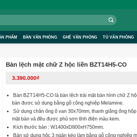
ẢN PHẨM
BÀN VĂN PHÒNG
GHẾ VĂN PHÒNG
TỦ VĂN PHÒNG
Bàn lệch mặt chữ Z hộc liền BZT14H5-CO
3.390.000
₫
Bàn BZT14H5-CO là bàn lệch trái mặt bàn hình chữ Z hộc
bàn được sử dụng bằng gỗ công nghiệp Melamine.
Sử dụng chân ống ô van 30x70mm, thanh giằng ống hộ
mặt bàn và đều được phủ sơn tĩnh điện màu kem.
Kích thước bàn : W1400xD800xH750mm.
Bàn sử dụng hộc 3 ngăn kéo làm bằng gỗ công nghiệp 