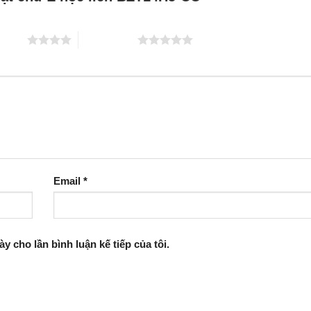
 5 sao
5 trên 5 sao
Email
*
ày cho lần bình luận kế tiếp của tôi.