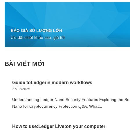
BÁO GIÁ SỐ LƯỢNG LỚN
Ưu đãi chiết khấu cao, giá tốt
BÀI VIẾT MỚI
Guide toLedgerin modern workflows
27/12/2025
Understanding Ledger Nano Security Features Exploring the Sec
Nano for Cryptocurrency Protection Q&A: What...
How to use:Ledger Live:on your computer