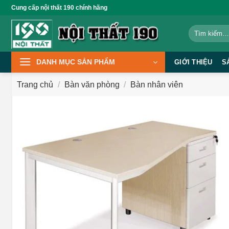
Bỏ
Cung cấp nội thất 190 chính hãng
qua
Tìm
nội
kiếm:
dung
DANH MỤC SẢN PHẨM
GIỚI THIỆU
S
Trang chủ
/
Bàn văn phòng
/
Bàn nhân viên