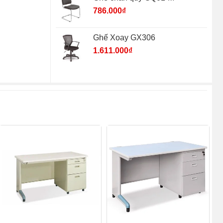
786.000
₫
Ghế Xoay GX306
1.611.000
₫