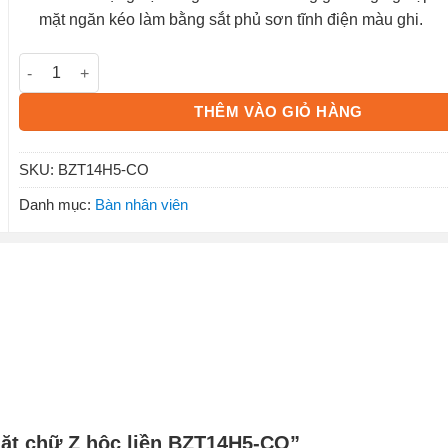
mặt ngăn kéo làm bằng sắt phủ sơn tĩnh điện màu ghi.
Bàn lệch mặt chữ Z hộc liền BZT14H5-CO số lượng
THÊM VÀO GIỎ HÀNG
SKU:
BZT14H5-CO
Danh mục:
Bàn nhân viên
 mặt chữ Z hộc liền BZT14H5-CO”