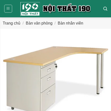
Bỏ
qua
nội
dung
Trang chủ
/
Bàn văn phòng
/
Bàn nhân viên