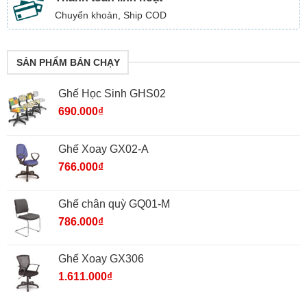
Chuyển khoản, Ship COD
SẢN PHẨM BÁN CHẠY
Ghế Học Sinh GHS02
690.000
₫
Ghế Xoay GX02-A
766.000
₫
Ghế chân quỳ GQ01-M
786.000
₫
Ghế Xoay GX306
1.611.000
₫