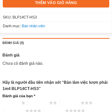
THÊM VÀO GIỎ HÀNG
SKU:
BLP14CT-HS3
Danh mục:
Bàn nhân viên
ĐÁNH GIÁ (0)
Đánh giá
Chưa có đánh giá nào.
Hãy là người đầu tiên nhận xét “Bàn làm việc lượn phải
1m4 BLP14CT-HS3”
Đánh giá của bạn
*
1 trên 5 sao
2 trên 5 sao
3 trên 5 sao
4 trên 5 sao
5 trên 5 sao