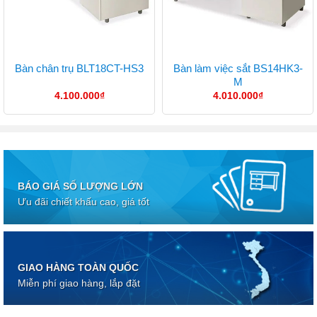
Bàn làm việc sắt BS14HK3-
Bàn chân trụ BLT18CT-HS3
M
4.100.000
₫
4.010.000
₫
BÁO GIÁ SỐ LƯỢNG LỚN
Ưu đãi chiết khấu cao, giá tốt
GIAO HÀNG TOÀN QUỐC
Miễn phí giao hàng, lắp đặt