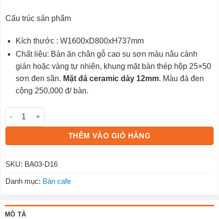
Cấu trúc sản phẩm
Kích thước : W1600xD800xH737mm
Chất liệu: Bàn ăn chân gỗ cao su sơn màu nâu cánh
gián hoặc vàng tự nhiên, khung mặt bàn thép hộp 25×50
sơn đen sần.
Mặt đá ceramic dày 12mm
. Màu đá đen
cộng 250,000 đ/ bàn.
Bàn ăn BA03-D16 số lượng
THÊM VÀO GIỎ HÀNG
SKU:
BA03-D16
Danh mục:
Bàn cafe
MÔ TẢ