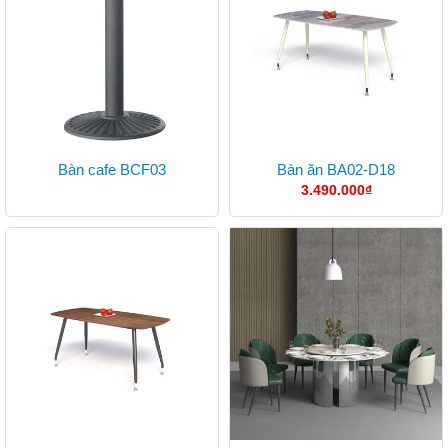
Bàn cafe BCF03
Bàn ăn BA02-D18
3.490.000
₫