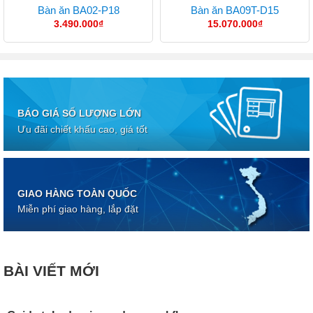
Bàn ăn BA02-P18
Bàn ăn BA09T-D15
3.490.000
₫
15.070.000
₫
BÁO GIÁ SỐ LƯỢNG LỚN
Ưu đãi chiết khấu cao, giá tốt
GIAO HÀNG TOÀN QUỐC
Miễn phí giao hàng, lắp đặt
BÀI VIẾT MỚI