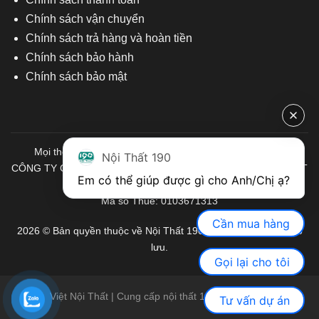
Chính sách vận chuyển
Chính sách trả hàng và hoàn tiền
Chính sách bảo hành
Chính sách bảo mật
Mọi thông tin quý khách hàng vui lòng liên hệ chúng tôi:
Nội Thất 190
CÔNG TY CỔ PHẦN ĐẦU TƯ THƯƠNG MẠI VÀ SẢN XUẤT VIỆT
Em có thể giúp được gì cho Anh/Chị ạ? 
NỘI THẤT
Mã số Thuế: 0103671313
Cần mua hàng
2026 © Bản quyền thuộc về Nội Thất 190. Mọi quyền được bảo
lưu.
Gọi lại cho tôi
Việt Nội Thất | Cung cấp nội thất 190 chính hãng
Tư vấn dự án