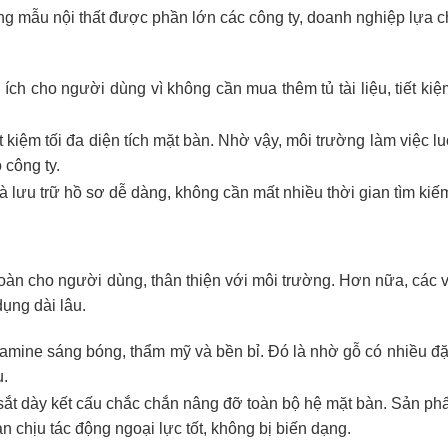
g mẫu nội thất được phần lớn các công ty, doanh nghiệp lựa c
 ích cho người dùng vì không cần mua thêm tủ tài liệu, tiết ki
 kiệm tối đa diện tích mặt bàn. Nhờ vậy, môi trường làm việc l
 công ty.
 và lưu trữ hồ sơ dễ dàng, không cần mất nhiều thời gian tìm kiế
àn cho người dùng, thân thiện với môi trường. Hơn nữa, các vậ
ụng dài lâu.
mine sáng bóng, thẩm mỹ và bền bỉ. Đó là nhờ gỗ có nhiều đặc
u.
 sắt dày kết cấu chắc chắn nâng đỡ toàn bộ hệ mặt bàn. Sản p
chịu tác động ngoại lực tốt, không bị biến dạng.