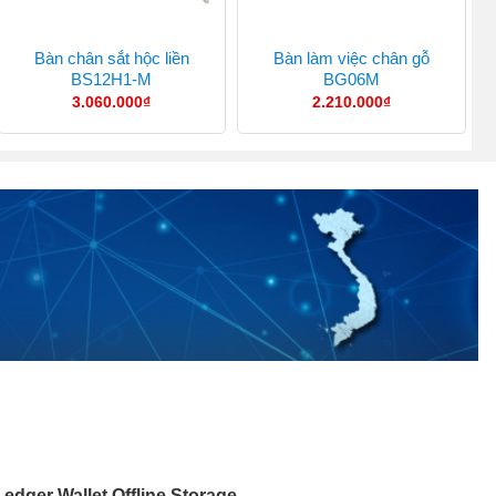
Bàn chân sắt hộc liền
Bàn làm việc chân gỗ
BS12H1-M
BG06M
3.060.000
₫
2.210.000
₫
edger Wallet Offline Storage