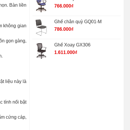
họn. Bàn liền
766.000
₫
Ghế chân quỳ GQ01-M
ệm không gian
786.000
₫
uôn gọn gàng,
Ghế Xoay GX306
1.611.000
₫
m.
t liệu này là
 tính nổi bật
hẩm cứng cáp,