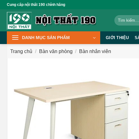
Bỏ
Cung cấp nội thất 190 chính hãng
qua
Tìm
nội
kiếm:
dung
DANH MỤC SẢN PHẨM
GIỚI THIỆU
S
Trang chủ
/
Bàn văn phòng
/
Bàn nhân viên