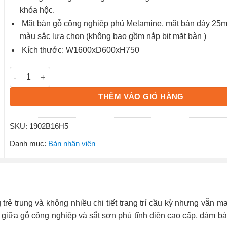
khóa hộc.
Mặt bàn gỗ công nghiệp phủ Melamine, mặt bàn dày 25m
màu sắc lựa chọn (không bao gồm nắp bịt mặt bàn )
Kích thước: W1600xD600xH750
Bàn làm việc hộc liền mặt gỗ 1902B16H5 số lượng
THÊM VÀO GIỎ HÀNG
SKU:
1902B16H5
Danh mục:
Bàn nhân viên
rẻ trung và không nhiều chi tiết trang trí cầu kỳ nhưng vẫn 
 giữa gỗ công nghiệp và sắt sơn phủ tĩnh điện cao cấp, đảm b