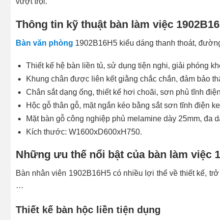
vượt trội.
Thông tin kỹ thuật bàn làm việc 1902B1
Bàn văn phòng
1902B16H5 kiểu dáng thanh thoát, đường 
Thiết kế hệ bàn liền tủ, sử dụng tiện nghi, giải phóng k
Khung chân được liên kết giằng chắc chắn, đảm bảo t
Chân sắt dạng ống, thiết kế hơi choãi, sơn phủ tĩnh đi
Hộc gỗ thân gỗ, mặt ngắn kéo bằng sắt sơn tĩnh điện ke
Mặt bàn gỗ công nghiệp phủ melamine dày 25mm, đa d
Kích thước: W1600xD600xH750.
Những ưu thế nổi bật của bàn làm việc
Bàn nhân viên 1902B16H5 có nhiều lợi thế về thiết kế, tr
…
Thiết kế bàn hộc liền tiện dụng