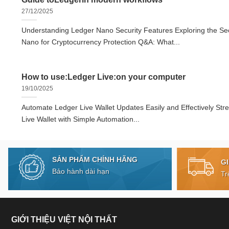
27/12/2025
Understanding Ledger Nano Security Features Exploring the Sec
Nano for Cryptocurrency Protection Q&A: What...
How to use:Ledger Live:on your computer
19/10/2025
Automate Ledger Live Wallet Updates Easily and Effectively Str
Live Wallet with Simple Automation...
SẢN PHẨM CHÍNH HÃNG
G
Bảo hành dài hạn
Tr
GIỚI THIỆU VIỆT NỘI THẤT