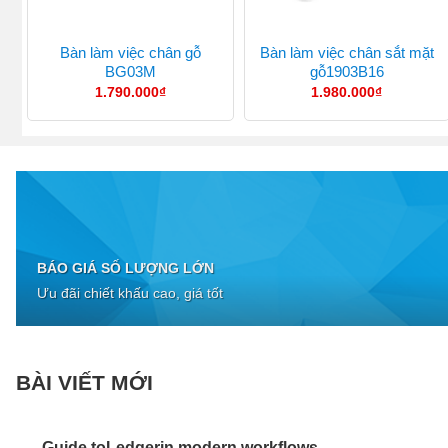
Bàn làm việc chân gỗ
Bàn làm việc chân sắt mặt
BG03M
gỗ1903B16
1.790.000
₫
1.980.000
₫
BÁO GIÁ SỐ LƯỢNG LỚN
Ưu đãi chiết khấu cao, giá tốt
BÀI VIẾT MỚI
Guide toLedgerin modern workflows