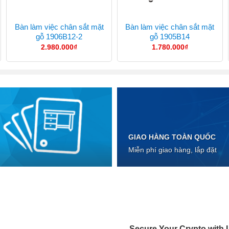
Bàn làm việc chân sắt mặt
Bàn làm việc chân sắt mặt
gỗ 1906B12-2
gỗ 1905B14
2.980.000
₫
1.780.000
₫
GIAO HÀNG TOÀN QUỐC
Miễn phí giao hàng, lắp đặt
Secure Your Crypto with L