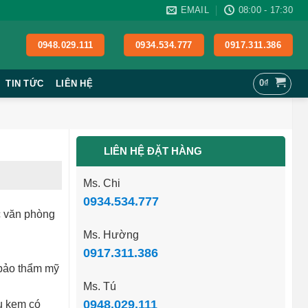
EMAIL
08:00 - 17:30
0948.029.111
0934.534.777
0917.311.386
0
₫
TIN TỨC
LIÊN HỆ
LIÊN HỆ ĐẶT HÀNG
Ms. Chi
0934.534.777
c văn phòng
Ms. Hường
0917.311.386
 bảo thẩm mỹ
Ms. Tú
0948.029.111
u kem có