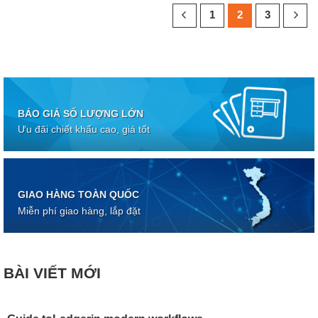
1
2
3
BÁO GIÁ SỐ LƯỢNG LỚN
Ưu đãi chiết khấu cao, giá tốt
GIAO HÀNG TOÀN QUỐC
Miễn phí giao hàng, lắp đặt
BÀI VIẾT MỚI