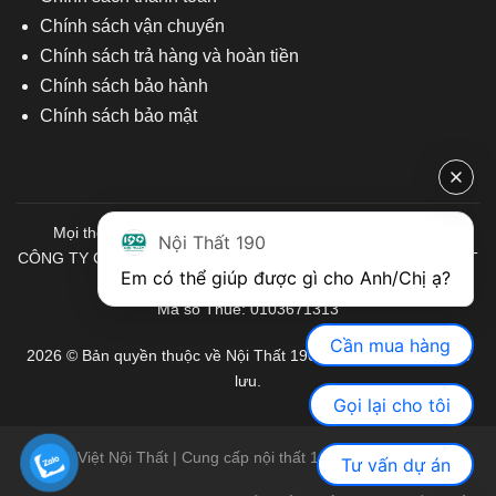
Chính sách vận chuyển
Chính sách trả hàng và hoàn tiền
Chính sách bảo hành
Chính sách bảo mật
Mọi thông tin quý khách hàng vui lòng liên hệ chúng tôi:
Nội Thất 190
CÔNG TY CỔ PHẦN ĐẦU TƯ THƯƠNG MẠI VÀ SẢN XUẤT VIỆT
Em có thể giúp được gì cho Anh/Chị ạ? 
NỘI THẤT
Mã số Thuế: 0103671313
Cần mua hàng
2026 © Bản quyền thuộc về Nội Thất 190. Mọi quyền được bảo
lưu.
Gọi lại cho tôi
Việt Nội Thất | Cung cấp nội thất 190 chính hãng
Tư vấn dự án