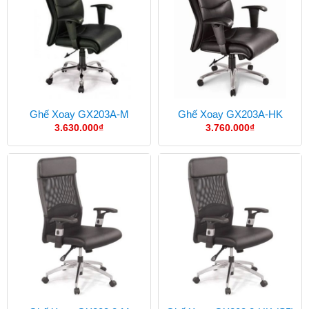
Ghế Xoay GX203A-M
Ghế Xoay GX203A-HK
3.630.000
₫
3.760.000
₫