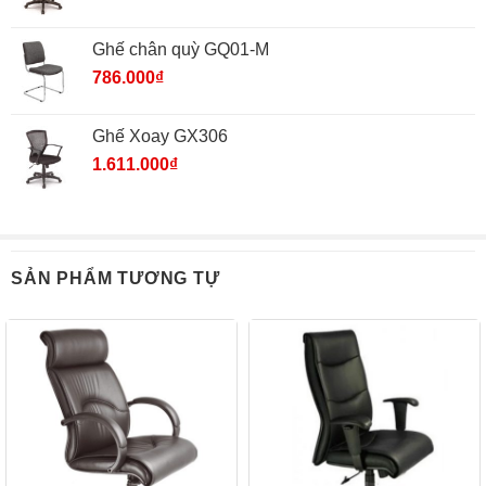
Ghế chân quỳ GQ01-M
786.000
₫
Ghế Xoay GX306
1.611.000
₫
SẢN PHẨM TƯƠNG TỰ