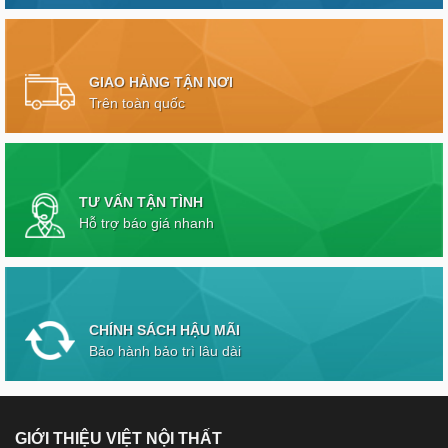
GIAO HÀNG TẬN NƠI
Trên toàn quốc
TƯ VẤN TẬN TÌNH
Hỗ trợ báo giá nhanh
CHÍNH SÁCH HẬU MÃI
Bảo hành bảo trì lâu dài
GIỚI THIỆU VIỆT NỘI THẤT