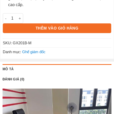
cao cấp.
Ghế Xoay GX201B-M số lượng
THÊM VÀO GIỎ HÀNG
SKU:
GX201B-M
Danh mục:
Ghế giám đốc
MÔ TẢ
ĐÁNH GIÁ (0)