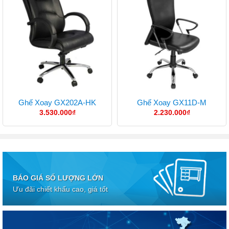
Ghế Xoay GX202A-HK
Ghế Xoay GX11D-M
3.530.000
₫
2.230.000
₫
BÁO GIÁ SỐ LƯỢNG LỚN
Ưu đãi chiết khấu cao, giá tốt