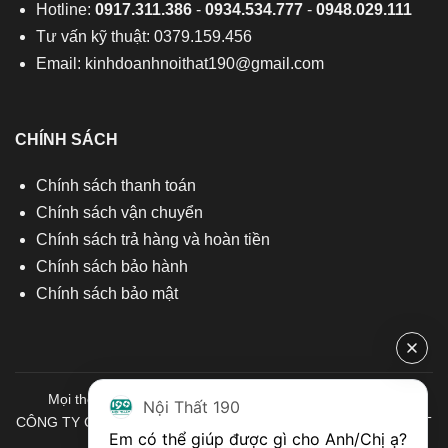
Hotline:
0917.311.386
-
0934.534.777
-
0948.029.111
Tư vấn kỹ thuật: 0379.159.456
Email:
kinhdoanhnoithat190@gmail.com
CHÍNH SÁCH
Chính sách thanh toán
Chính sách vận chuyển
Chính sách trả hàng và hoàn tiền
Chính sách bảo hành
Chính sách bảo mật
Mọi thông tin quý khách hàng vui lòng liên hệ chúng tôi:
Nội Thất 190
CÔNG TY CỔ PHẦN ĐẦU TƯ THƯƠNG MẠI VÀ SẢN XUẤT VIỆT
Em có thể giúp được gì cho Anh/Chị ạ? 
NỘI THẤT