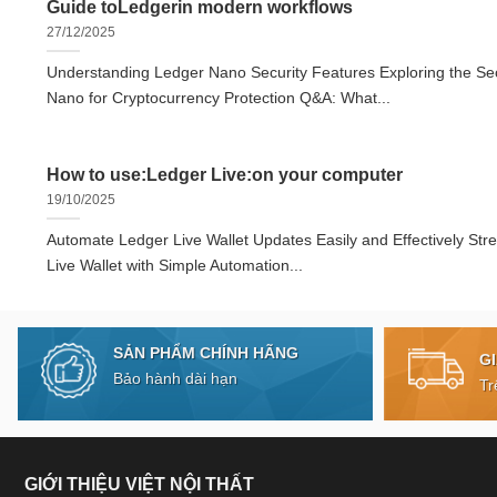
Guide toLedgerin modern workflows
27/12/2025
Understanding Ledger Nano Security Features Exploring the Sec
Nano for Cryptocurrency Protection Q&A: What...
How to use:Ledger Live:on your computer
19/10/2025
Automate Ledger Live Wallet Updates Easily and Effectively Str
Live Wallet with Simple Automation...
SẢN PHẨM CHÍNH HÃNG
G
Bảo hành dài hạn
Tr
GIỚI THIỆU VIỆT NỘI THẤT