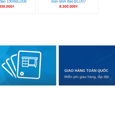
 đạo 1904BLD08
Bàn lãnh đạo BLD07
430.000
₫
8.300.000
₫
GIAO HÀNG TOÀN QUỐC
Miễn phí giao hàng, lắp đặt