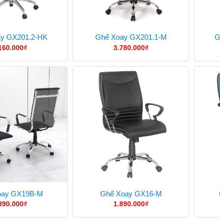
y GX201.2-HK
Ghế Xoay GX201.1-M
G
160.000
₫
3.780.000
₫
oay GX19B-M
Ghế Xoay GX16-M
890.000
₫
1.890.000
₫