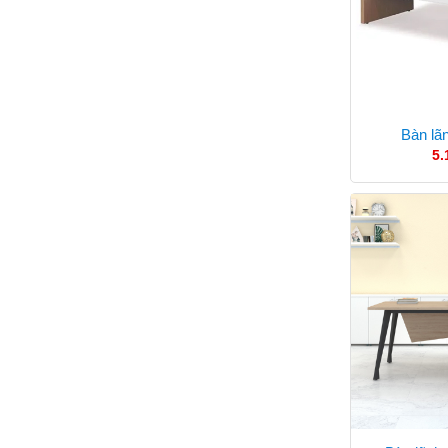
Bàn lã
5.