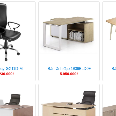
oay GX11D-M
Bàn lãnh đạo 1906BLD09
Bà
230.000
₫
5.950.000
₫