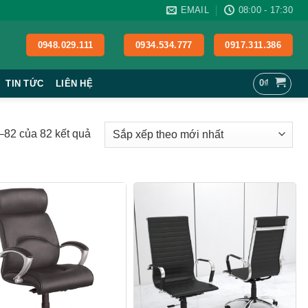
EMAIL
08:00 - 17:30
0948.029.111
0934.534.777
0917.311.386
0
₫
TIN TỨC
LIÊN HỆ
Đã
5–82 của 82 kết quả
sắp
xếp
theo
mới
nhất