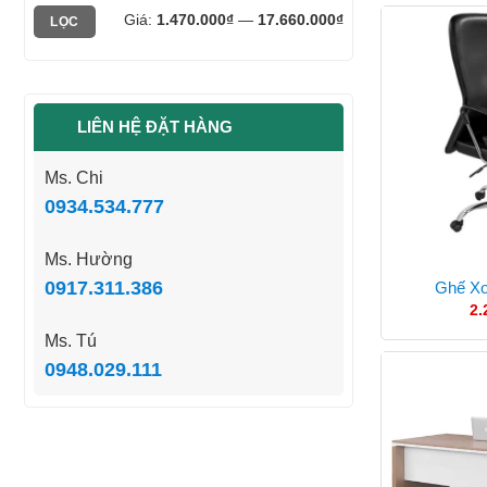
Giá
Giá
Giá:
1.470.000₫
—
17.660.000₫
LỌC
tối
tối
thiểu
đa
LIÊN HỆ ĐẶT HÀNG
Ms. Chi
0934.534.777
Ms. Hường
0917.311.386
Ghế X
2.
Ms. Tú
0948.029.111