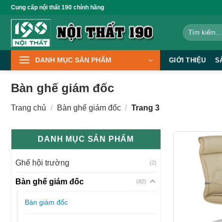
Bỏ
Cung cấp nội thất 190 chính hãng
qua
Tìm
nội
kiếm:
dung
DANH MỤC SẢN PHẨM
GIỚI THIỆU
S
Bàn ghế giám đốc
Trang chủ
/
Bàn ghế giám đốc
/
Trang 3
DANH MỤC SẢN PHẨM
Ghế hội trường
(2)
Bàn ghế giám đốc
(82)
Bàn giám đốc