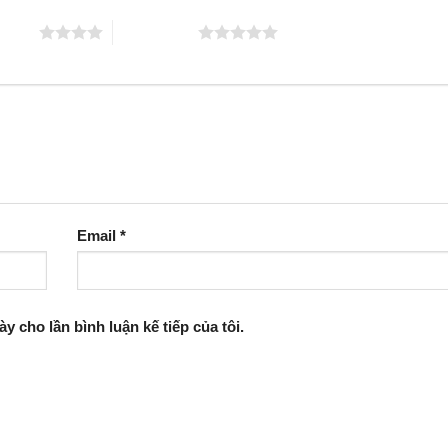
 5 sao
5 trên 5 sao
Email
*
ày cho lần bình luận kế tiếp của tôi.