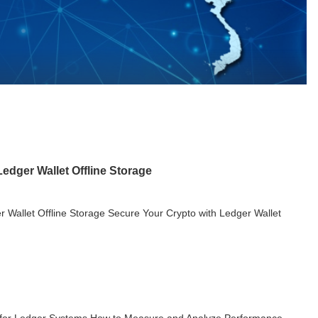
edger Wallet Offline Storage
 Wallet Offline Storage Secure Your Crypto with Ledger Wallet
 for Ledger Systems How to Measure and Analyze Performance