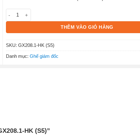
Ghế Xoay GX208.1-HK (S5) số lượng
THÊM VÀO GIỎ HÀNG
SKU:
GX208.1-HK (S5)
Danh mục:
Ghế giám đốc
 GX208.1-HK (S5)”