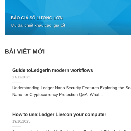
BÁO GIÁ SỐ LƯỢNG LỚN
Ưu đãi chiết khấu cao, giá tốt
BÀI VIẾT MỚI
Guide toLedgerin modern workflows
27/12/2025
Understanding Ledger Nano Security Features Exploring the Sec
Nano for Cryptocurrency Protection Q&A: What...
How to use:Ledger Live:on your computer
19/10/2025