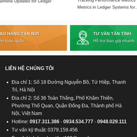
eamline Updates for Ledger
Metrics in Ledger Systems for..
TƯ VẤN TẬN TÌNH
IAO HÀNG TẬN NƠI
Hỗ trợ báo giá nhanh
ên toàn quốc
LIÊN HỆ CHÚNG TÔI
Địa chỉ 1: Số 18 Đường Nguyễn Bồ, Tứ Hiệp, Thanh
Trì, Hà Nội
Địa chỉ 2: Số 36 Toàn Thắng, Phố Khâm Thiên,
Phường Thổ Quan, Quận Đống Đa, Thành phố Hà
Nội, Việt Nam
Hotline:
0917.311.386
-
0934.534.777
-
0948.029.111
Tư vấn kỹ thuật: 0379.159.456