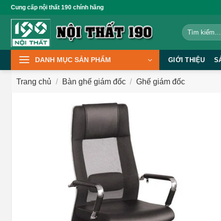
Bỏ
Cung cấp nội thất 190 chính hãng
qua
Tìm
nội
kiếm:
dung
DANH MỤC SẢN PHẨM
GIỚI THIỆU
S
Trang chủ
/
Bàn ghế giám đốc
/
Ghế giám đốc