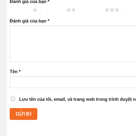
Đánh giá của bạn
*
1 trên 5 sao
2 trên 5 sao
3 trên 5 sao
4 trên
Đánh giá của bạn
*
Tên
*
Lưu tên của tôi, email, và trang web trong trình duyệt n