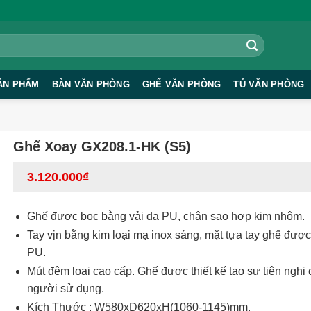
ẢN PHẨM
BÀN VĂN PHÒNG
GHẾ VĂN PHÒNG
TỦ VĂN PHÒNG
Ghế Xoay GX208.1-HK (S5)
3.120.000
₫
Ghế được bọc bằng vải da PU, chân sao hợp kim nhôm.
Tay vịn bằng kim loại mạ inox sáng, mặt tựa tay ghế đượ
PU.
Mút đệm loại cao cấp. Ghế được thiết kế tạo sự tiện nghi
người sử dụng.
Kích Thước : W580xD620xH(1060-1145)mm.