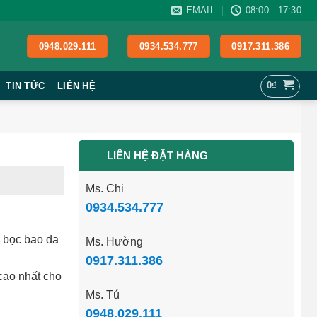
EMAIL
08:00 - 17:30
0948.029.111
0934.534.777
0917.311.386
0
₫
TIN TỨC
LIÊN HỆ
LIÊN HỆ ĐẶT HÀNG
Ms. Chi
0934.534.777
c bọc bao da
Ms. Hường
0917.311.386
 cao nhất cho
Ms. Tú
0948.029.111