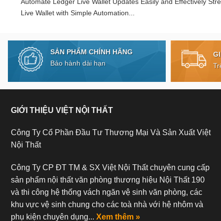
Automate Ledger Live Wallet Updates Easily and Effectively Str
Live Wallet with Simple Automation...
SẢN PHẨM CHÍNH HÃNG
G
Bảo hành dài hạn
Tr
GIỚI THIỆU VIỆT NỘI THẤT
Công Ty Cổ Phần Đầu Tư Thương Mại Và Sản Xuất Việt
Nội Thất
Công Ty CP ĐT TM & SX Việt Nội Thất chuyên cung cấp
sản phẩm nội thất văn phòng thương hiệu Nội Thất 190
và thi công hệ thống vách ngăn vệ sinh văn phòng, các
khu vực vệ sinh chung cho các toà nhà với hệ nhôm và
phụ kiện chuyên dụng...
Xem thêm »