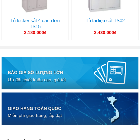
Tủ locker sắt 4 cánh lớn
Tủ tài liệu sắt TS02
TS15
3.180.000
₫
3.430.000
₫
BÁO GIÁ SỐ LƯỢNG LỚN
Ưu đãi chiết khấu cao, giá tốt
GIAO HÀNG TOÀN QUỐC
Miễn phí giao hàng, lắp đặt