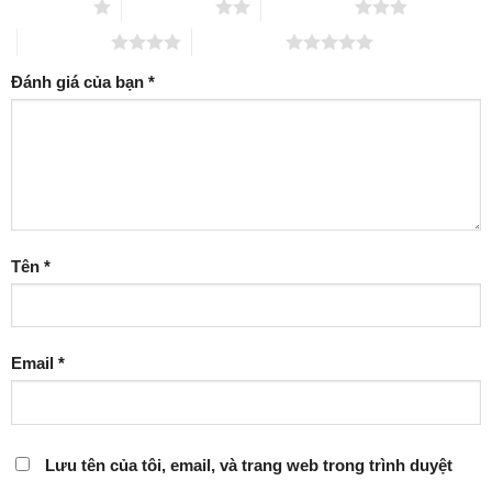
1 trên 5 sao
2 trên 5 sao
3 trên 5 sao
4 trên 5 sao
5 trên 5 sao
Đánh giá của bạn
*
Tên
*
Email
*
Lưu tên của tôi, email, và trang web trong trình duyệt