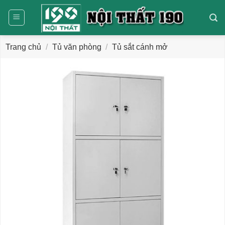
Bỏ
qua
nội
dung
Trang chủ
/
Tủ văn phòng
/
Tủ sắt cánh mở