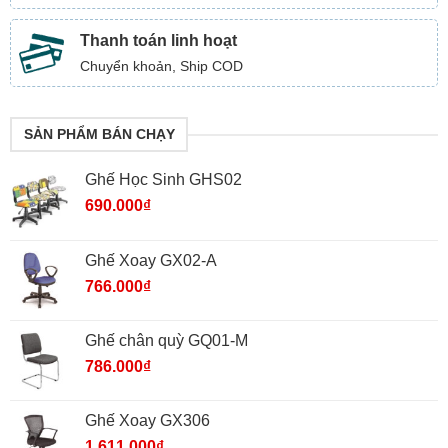
Thanh toán linh hoạt
Chuyển khoản, Ship COD
SẢN PHẨM BÁN CHẠY
Ghế Học Sinh GHS02
690.000
₫
Ghế Xoay GX02-A
766.000
₫
Ghế chân quỳ GQ01-M
786.000
₫
Ghế Xoay GX306
1.611.000
₫