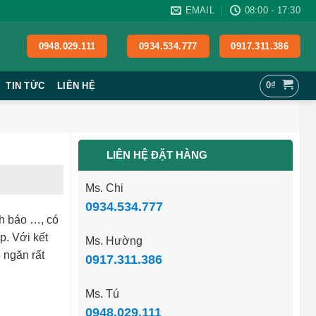
EMAIL
08:00 - 17:30
0948.029.111
0934.534.777
0917.311.386
0
₫
TIN TỨC
LIÊN HỆ
LIÊN HỆ ĐẶT HÀNG
Ms. Chi
0934.534.777
ch báo …, có
p. Với kết
Ms. Hường
 ngăn rất
0917.311.386
Ms. Tú
0948.029.111