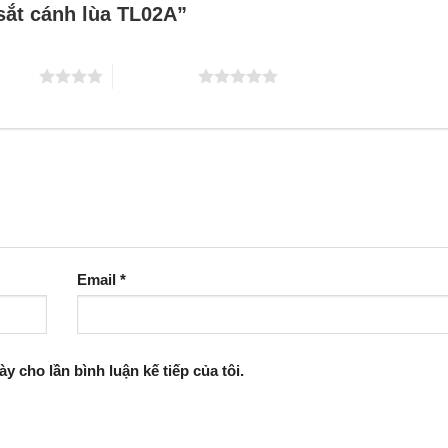
 sắt cánh lùa TL02A”
 5 sao
5 trên 5 sao
Email
*
ày cho lần bình luận kế tiếp của tôi.