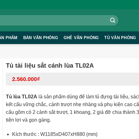
ẢN PHẨM
BÀN VĂN PHÒNG
GHẾ VĂN PHÒNG
TỦ VĂN PHÒNG
Tủ tài liệu sắt cánh lùa TL02A
2.560.000
₫
Tủ lùa TL02A
là sản phẩm dùng để làm tủ đựng tài liệu, sá
kết cấu vững chắc, cánh trượt nhẹ nhàng và phụ kiện cao cấ
cấu gồm có 2 cánh sắt trượt, 1 khoang, 2 giá đỡ chia thành 3
tiện lợi và gọn gàng.
Kích thước : W1185xD407xH880 (mm)