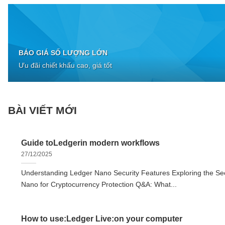
BÁO GIÁ SỐ LƯỢNG LỚN
Ưu đãi chiết khấu cao, giá tốt
BÀI VIẾT MỚI
Guide toLedgerin modern workflows
27/12/2025
Understanding Ledger Nano Security Features Exploring the Sec
Nano for Cryptocurrency Protection Q&A: What...
How to use:Ledger Live:on your computer