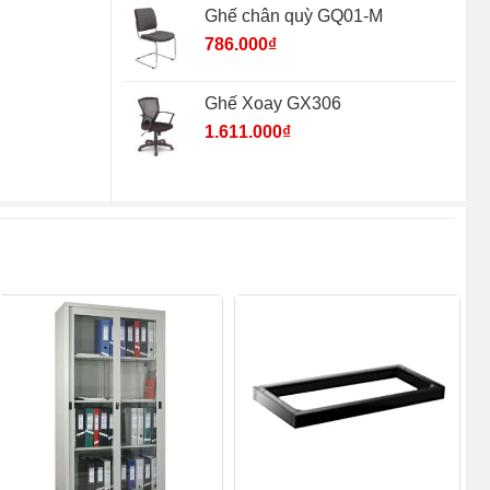
Ghế chân quỳ GQ01-M
786.000
₫
Ghế Xoay GX306
1.611.000
₫