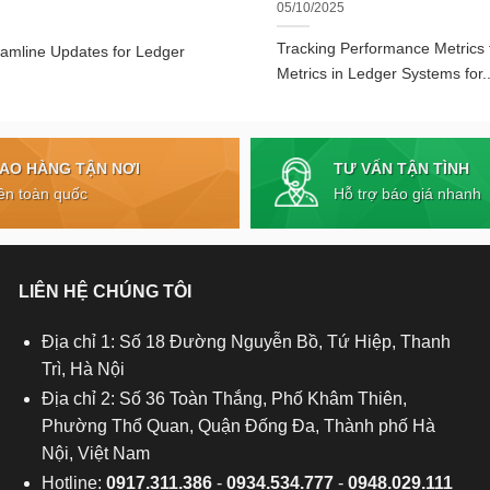
05/10/2025
Tracking Performance Metrics
eamline Updates for Ledger
Metrics in Ledger Systems for..
TƯ VẤN TẬN TÌNH
IAO HÀNG TẬN NƠI
Hỗ trợ báo giá nhanh
ên toàn quốc
LIÊN HỆ CHÚNG TÔI
Địa chỉ 1: Số 18 Đường Nguyễn Bồ, Tứ Hiệp, Thanh
Trì, Hà Nội
Địa chỉ 2: Số 36 Toàn Thắng, Phố Khâm Thiên,
Phường Thổ Quan, Quận Đống Đa, Thành phố Hà
Nội, Việt Nam
Hotline:
0917.311.386
-
0934.534.777
-
0948.029.111