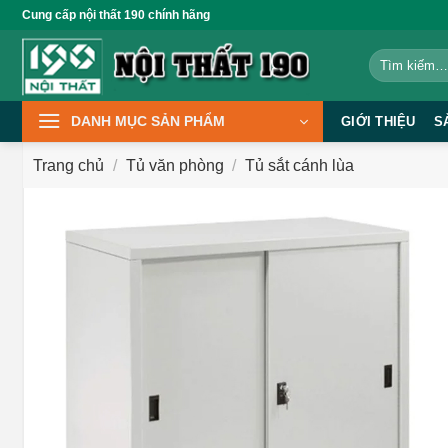
Bỏ
Cung cấp nội thất 190 chính hãng
qua
Tìm
nội
kiếm:
dung
DANH MỤC SẢN PHẨM
GIỚI THIỆU
S
Trang chủ
/
Tủ văn phòng
/
Tủ sắt cánh lùa