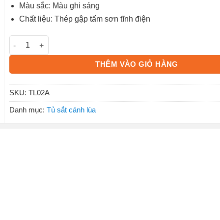
Màu sắc: Màu ghi sáng
Chất liệu: Thép gập tấm sơn tĩnh điện
Tủ tài liệu sắt cánh lùa TL02A số lượng
THÊM VÀO GIỎ HÀNG
SKU:
TL02A
Danh mục:
Tủ sắt cánh lùa