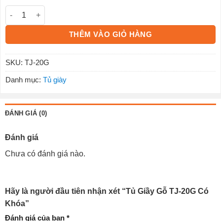
Tủ Giầy Gỗ TJ-20G Có Khóa số lượng
THÊM VÀO GIỎ HÀNG
SKU:
TJ-20G
Danh mục:
Tủ giày
ĐÁNH GIÁ (0)
Đánh giá
Chưa có đánh giá nào.
Hãy là người đầu tiên nhận xét “Tủ Giầy Gỗ TJ-20G Có
Khóa”
Đánh giá của bạn
*