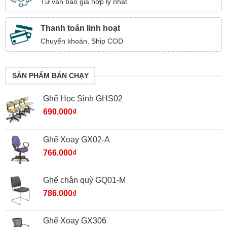
Tư vấn báo giá hợp lý nhất
Thanh toán linh hoạt
Chuyển khoản, Ship COD
SẢN PHẨM BÁN CHẠY
Ghế Học Sinh GHS02
690.000
₫
Ghế Xoay GX02-A
766.000
₫
Ghế chân quỳ GQ01-M
786.000
₫
Ghế Xoay GX306