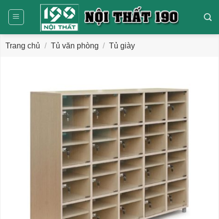
Bỏ
qua
nội
dung
Trang chủ
/
Tủ văn phòng
/
Tủ giày