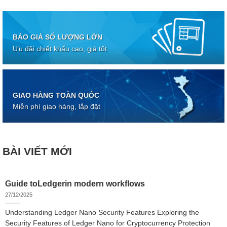
BÁO GIÁ SỐ LƯỢNG LỚN
Ưu đãi chiết khấu cao, giá tốt
GIAO HÀNG TOÀN QUỐC
Miễn phí giao hàng, lắp đặt
BÀI VIẾT MỚI
Guide toLedgerin modern workflows
27/12/2025
Understanding Ledger Nano Security Features Exploring the
Security Features of Ledger Nano for Cryptocurrency Protection