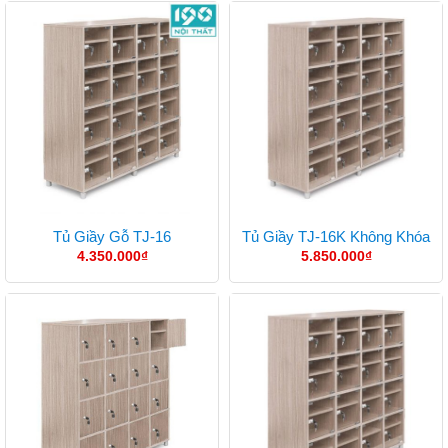
Tủ Giầy Gỗ TJ-16
Tủ Giầy TJ-16K Không Khóa
4.350.000
₫
5.850.000
₫