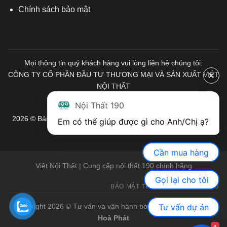
Chính sách bảo mật
Mọi thông tin quý khách hàng vui lòng liên hệ chúng tôi:
CÔNG TY CỔ PHẦN ĐẦU TƯ THƯƠNG MẠI VÀ SẢN XUẤT VIỆT
NỘI THẤT
Mã số Thuế: 0103671313
Nội Thất 190
2026 © Bản quyền thuộc về Nội Thất 190. Mọi quyền được bảo
Em có thể giúp được gì cho Anh/Chị ạ? 
lưu.
Cần mua hàng
Việt Nội Thất | Cung cấp nội thất 190 chính hãng
Gọi lại cho tôi
BẢO MẬT THÔNG TIN
GIỚI THIỆU
Tư vấn dự án
Copyright 2026 © Tư vấn và vận hành bởi Việt Nội Thất |
Bàn
Hoà Phát