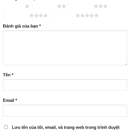
1 trên 5 sao
2 trên 5 sao
3 trên 5 sao
4 trên 5 sao
5 trên 5 sao
Đánh giá của bạn
*
Tên
*
Email
*
Lưu tên của tôi, email, và trang web trong trình duyệt