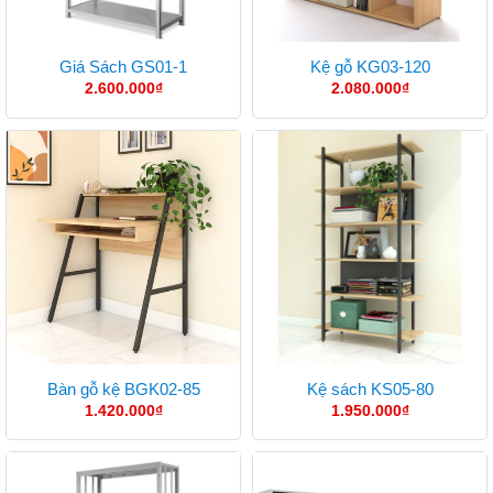
Giá Sách GS01-1
Kệ gỗ KG03-120
2.600.000
₫
2.080.000
₫
Bàn gỗ kệ BGK02-85
Kệ sách KS05-80
1.420.000
₫
1.950.000
₫