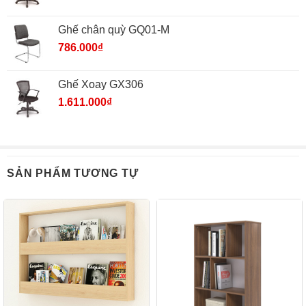
Ghế chân quỳ GQ01-M
786.000
₫
Ghế Xoay GX306
1.611.000
₫
SẢN PHẨM TƯƠNG TỰ