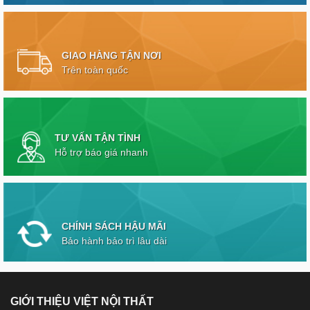
GIAO HÀNG TẬN NƠI
Trên toàn quốc
TƯ VẤN TẬN TÌNH
Hỗ trợ báo giá nhanh
CHÍNH SÁCH HẬU MÃI
Bảo hành bảo trì lâu dài
GIỚI THIỆU VIỆT NỘI THẤT