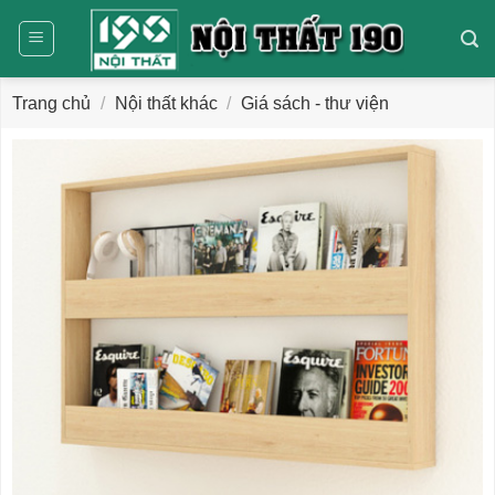
Bỏ
qua
nội
dung
Trang chủ
/
Nội thất khác
/
Giá sách - thư viện