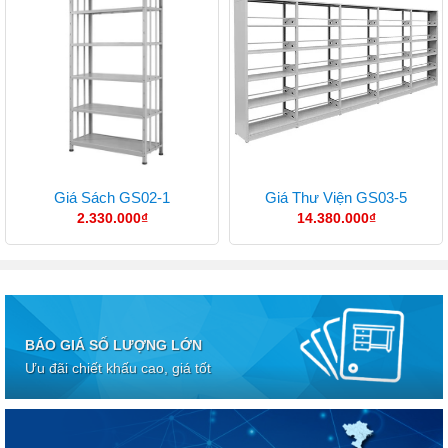
Giá Sách GS02-1
Giá Thư Viện GS03-5
2.330.000
₫
14.380.000
₫
BÁO GIÁ SỐ LƯỢNG LỚN
Ưu đãi chiết khấu cao, giá tốt