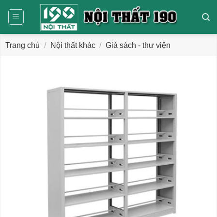
Bỏ
qua
nội
dung
Trang chủ
/
Nội thất khác
/
Giá sách - thư viện