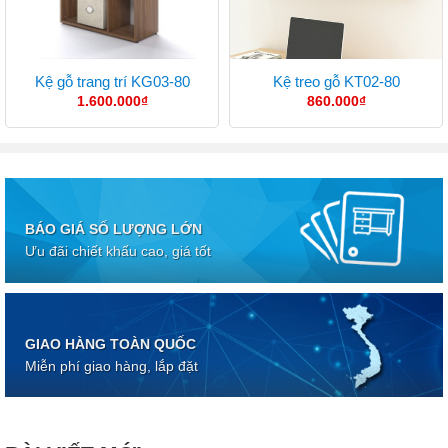
Kệ gỗ trang trí KG03-80
Kệ treo gỗ KT02-80
1.600.000
₫
860.000
₫
BÁO GIÁ SỐ LƯỢNG LỚN
Ưu đãi chiết khấu cao, giá tốt
GIAO HÀNG TOÀN QUỐC
Miễn phí giao hàng, lắp đặt