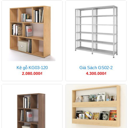
Kệ gỗ KG03-120
Giá Sách GS02-2
2.080.000
₫
4.300.000
₫