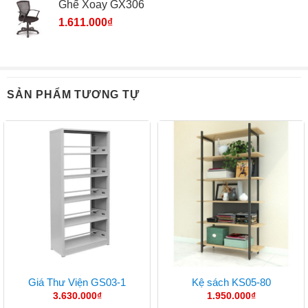
Ghế Xoay GX306
1.611.000
₫
SẢN PHẨM TƯƠNG TỰ
Giá Thư Viện GS03-1
Kệ sách KS05-80
3.630.000
₫
1.950.000
₫