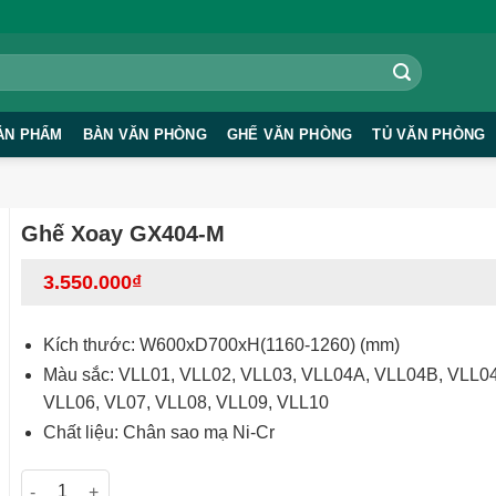
ẢN PHẨM
BÀN VĂN PHÒNG
GHẾ VĂN PHÒNG
TỦ VĂN PHÒNG
Ghế Xoay GX404-M
3.550.000
₫
Kích thước: W600xD700xH(1160-1260) (mm)
Màu sắc: VLL01, VLL02, VLL03, VLL04A, VLL04B, VLL04
VLL06, VL07, VLL08, VLL09, VLL10
Chất liệu: Chân sao mạ Ni-Cr
Ghế Xoay GX404-M số lượng