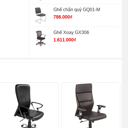
Ghế chân quỳ GQ01-M
786.000
₫
Ghế Xoay GX306
1.611.000
₫