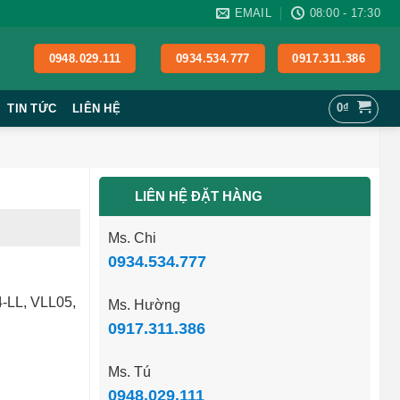
EMAIL
08:00 - 17:30
0948.029.111
0934.534.777
0917.311.386
0
₫
TIN TỨC
LIÊN HỆ
LIÊN HỆ ĐẶT HÀNG
Ms. Chi
0934.534.777
-LL, VLL05,
Ms. Hường
0917.311.386
Ms. Tú
0948.029.111