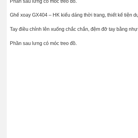
Phần sau lưng có móc treo đồ.
Ghế xoay GX404 – HK kiểu dáng thời trang, thiết kế tiện d
Tay điều chỉnh lên xuống chắc chắn, đệm đỡ tay bằng n
Phần sau lưng có móc treo đồ.