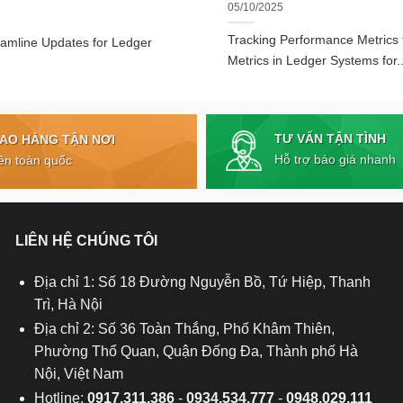
05/10/2025
Tracking Performance Metrics
eamline Updates for Ledger
Metrics in Ledger Systems for..
TƯ VẤN TẬN TÌNH
IAO HÀNG TẬN NƠI
Hỗ trợ báo giá nhanh
ên toàn quốc
LIÊN HỆ CHÚNG TÔI
Địa chỉ 1: Số 18 Đường Nguyễn Bồ, Tứ Hiệp, Thanh
Trì, Hà Nội
Địa chỉ 2: Số 36 Toàn Thắng, Phố Khâm Thiên,
Phường Thổ Quan, Quận Đống Đa, Thành phố Hà
Nội, Việt Nam
Hotline:
0917.311.386
-
0934.534.777
-
0948.029.111