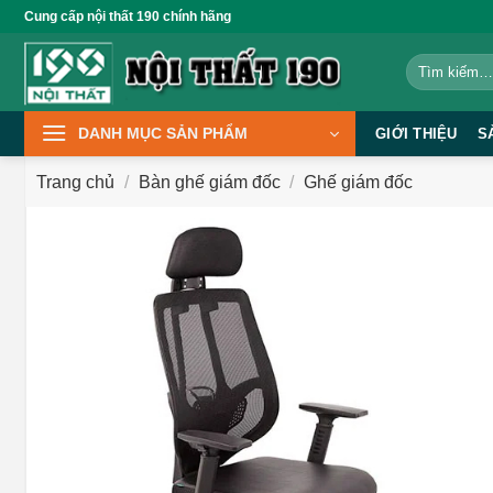
Bỏ
Cung cấp nội thất 190 chính hãng
qua
Tìm
nội
kiếm:
dung
DANH MỤC SẢN PHẨM
GIỚI THIỆU
S
Trang chủ
/
Bàn ghế giám đốc
/
Ghế giám đốc