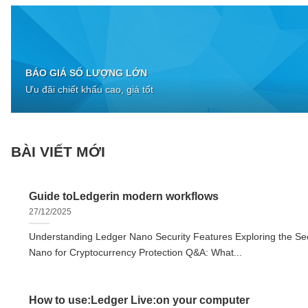
BÁO GIÁ SỐ LƯỢNG LỚN
Ưu đãi chiết khấu cao, giá tốt
BÀI VIẾT MỚI
Guide toLedgerin modern workflows
27/12/2025
Understanding Ledger Nano Security Features Exploring the Sec
Nano for Cryptocurrency Protection Q&A: What...
How to use:Ledger Live:on your computer