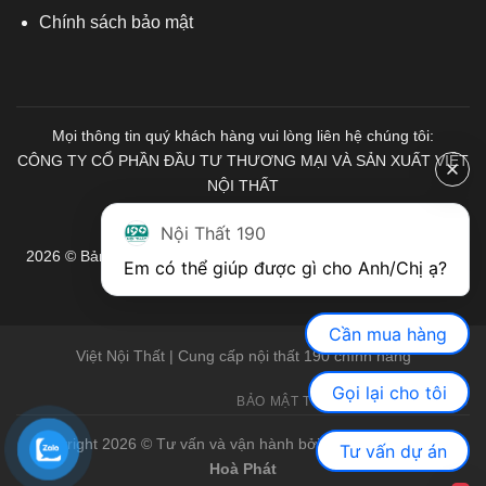
Chính sách bảo mật
Mọi thông tin quý khách hàng vui lòng liên hệ chúng tôi:
CÔNG TY CỔ PHẦN ĐẦU TƯ THƯƠNG MẠI VÀ SẢN XUẤT VIỆT
NỘI THẤT
Mã số Thuế: 0103671313
Nội Thất 190
2026 © Bản quyền thuộc về Nội Thất 190. Mọi quyền được bảo
Em có thể giúp được gì cho Anh/Chị ạ? 
lưu.
Cần mua hàng
Việt Nội Thất | Cung cấp nội thất 190 chính hãng
Gọi lại cho tôi
BẢO MẬT THÔNG TIN
GIỚI THIỆU
Copyright 2026 © Tư vấn và vận hành bởi Việt Nội Thất |
Bàn
Tư vấn dự án
Hoà Phát