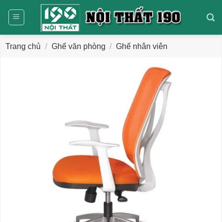
Bỏ
qua
nội
dung
Trang chủ
/
Ghế văn phòng
/
Ghế nhân viên