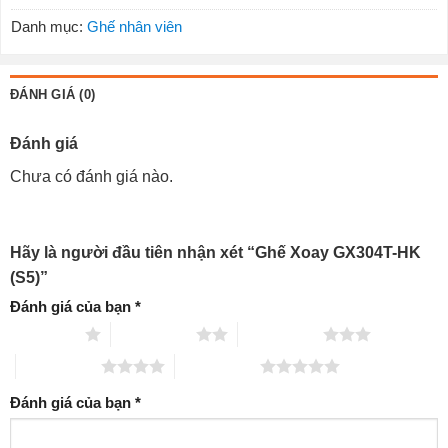
Danh mục:
Ghế nhân viên
ĐÁNH GIÁ (0)
Đánh giá
Chưa có đánh giá nào.
Hãy là người đầu tiên nhận xét “Ghế Xoay GX304T-HK
(S5)”
Đánh giá của bạn
*
1 trên 5 sao
2 trên 5 sao
3 trên 5 sao
4 trên 5 sao
5 trên 5 sao
Đánh giá của bạn
*