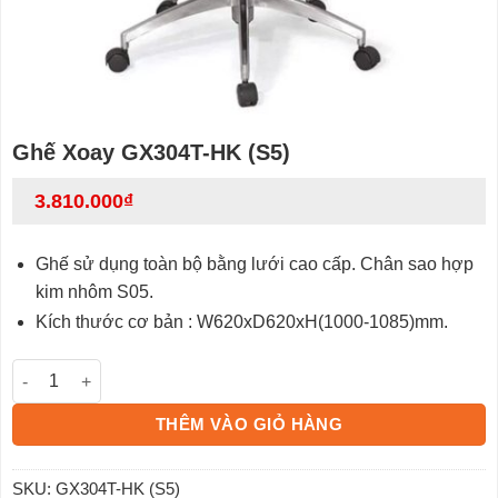
Ghế Xoay GX304T-HK (S5)
3.810.000
₫
Ghế sử dụng toàn bộ bằng lưới cao cấp. Chân sao hợp
kim nhôm S05.
Kích thước cơ bản : W620xD620xH(1000-1085)mm.
Ghế Xoay GX304T-HK (S5) số lượng
THÊM VÀO GIỎ HÀNG
SKU:
GX304T-HK (S5)