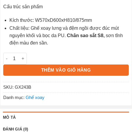
Cấu trúc sản phẩm
Kích thước: W570xD600xH810/875mm
Chất liệu: Ghế xoay lưng và đệm ngồi được đúc mút
nguyên khối và bọc da PU.
Chân sao sắt S8,
sơn tĩnh
điện màu đen sần.
Ghế xoay GX243B số lượng
THÊM VÀO GIỎ HÀNG
SKU:
GX243B
Danh mục:
Ghế xoay
MÔ TẢ
ĐÁNH GIÁ (0)