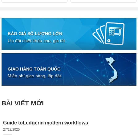
BÁO GIÁ SỐ LƯỢNG LỚN
Ưu đãi chiết khấu cao, giá tốt
GIAO HÀNG TOÀN QUỐC
Miễn phí giao hàng, lắp đặt
BÀI VIẾT MỚI
Guide toLedgerin modern workflows
27/12/2025