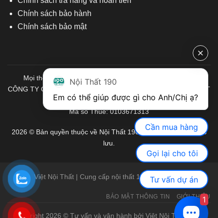
Chính sách trả hàng và hoàn tiền
Chính sách bảo hành
Chính sách bảo mật
Mọi thông tin quý khách hàng vui lòng liên hệ chúng tôi:
Nội Thất 190
CÔNG TY CỔ PHẦN ĐẦU TƯ THƯƠNG MẠI VÀ SẢN XUẤT VIỆT
Em có thể giúp được gì cho Anh/Chị ạ? 
NỘI THẤT
Mã số Thuế: 0103671313
Cần mua hàng
2026 © Bản quyền thuộc về Nội Thất 190. Mọi quyền được bảo
lưu.
Gọi lại cho tôi
Việt Nội Thất | Cung cấp nội thất 190 chính hãng
Tư vấn dự án
BẢO MẬT THÔNG TIN
GIỚI THIỆU
1
Copyright 2026 © Tư vấn và vận hành bởi Việt Nội Thất |
Bàn