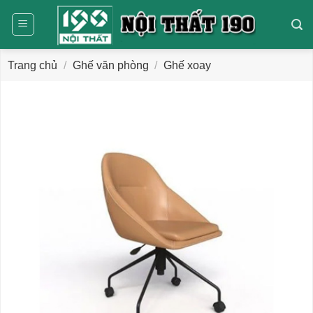
Bỏ
qua
nội
dung
Trang chủ
/
Ghế văn phòng
/
Ghế xoay