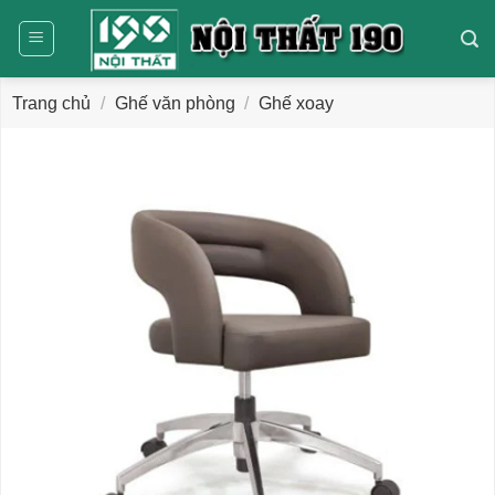
Bỏ
qua
nội
dung
Trang chủ
/
Ghế văn phòng
/
Ghế xoay