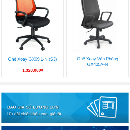
Ghế Xoay Văn Phòng
Ghế Xoay GX09.1-N (S3)
GX405A-N
1.320.000
₫
BÁO GIÁ SỐ LƯỢNG LỚN
Ưu đãi chiết khấu cao, giá tốt