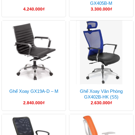
GX405B-M
4.240.000
₫
3.300.000
₫
Ghế Xoay Văn Phòng
Ghế Xoay GX19A-D – M
GX402B-HK (S5)
2.840.000
₫
2.630.000
₫