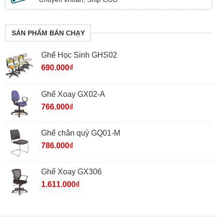
SẢN PHẨM BÁN CHẠY
Ghế Học Sinh GHS02
690.000
₫
Ghế Xoay GX02-A
766.000
₫
Ghế chân quỳ GQ01-M
786.000
₫
Ghế Xoay GX306
1.611.000
₫