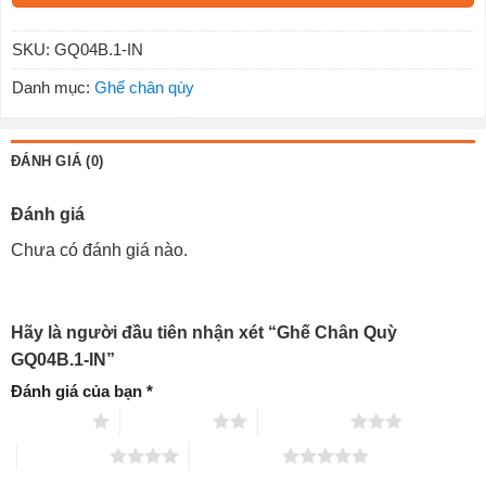
SKU:
GQ04B.1-IN
Danh mục:
Ghế chân qùy
ĐÁNH GIÁ (0)
Đánh giá
Chưa có đánh giá nào.
Hãy là người đầu tiên nhận xét “Ghế Chân Quỳ
GQ04B.1-IN”
Đánh giá của bạn
*
1 trên 5 sao
2 trên 5 sao
3 trên 5 sao
4 trên 5 sao
5 trên 5 sao