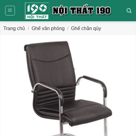
Bỏ
qua
nội
dung
Trang chủ
/
Ghế văn phòng
/
Ghế chân qùy