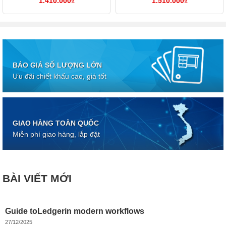
1.410.000
₫
1.510.000
₫
BÁO GIÁ SỐ LƯỢNG LỚN
Ưu đãi chiết khấu cao, giá tốt
GIAO HÀNG TOÀN QUỐC
Miễn phí giao hàng, lắp đặt
BÀI VIẾT MỚI
Guide toLedgerin modern workflows
27/12/2025