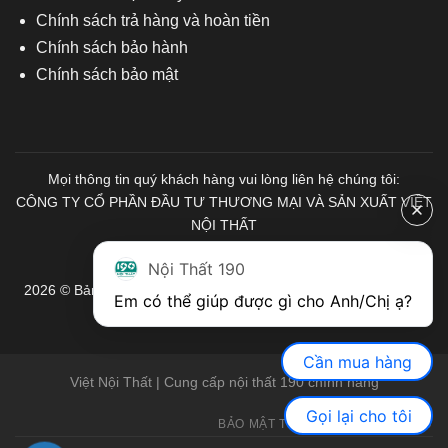
Chính sách trả hàng và hoàn tiền
Chính sách bảo hành
Chính sách bảo mật
Mọi thông tin quý khách hàng vui lòng liên hệ chúng tôi:
CÔNG TY CỔ PHẦN ĐẦU TƯ THƯƠNG MẠI VÀ SẢN XUẤT VIỆT
NỘI THẤT
Mã số Thuế: 0103671313
Nội Thất 190
2026 © Bản quyền thuộc về Nội Thất 190. Mọi quyền được bảo
Em có thể giúp được gì cho Anh/Chị ạ? 
lưu.
Cần mua hàng
Việt Nội Thất | Cung cấp nội thất 190 chính hãng
Gọi lại cho tôi
BẢO MẬT THÔNG TIN
GIỚI THIỆU