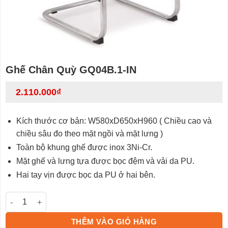
Ghế Chân Quỳ GQ04B.1-IN
2.110.000
₫
Kích thước cơ bản: W
580xD650xH960
( Chiều cao và
chiều sâu đo theo mặt ngồi và mặt lưng )
Toàn bộ khung ghế được inox 3Ni-Cr.
Mặt ghế và lưng tựa được bọc đệm và vải da PU.
Hai tay vịn được bọc da PU ở hai bên.
Ghế Chân Quỳ GQ04B.1-IN số lượng
THÊM VÀO GIỎ HÀNG