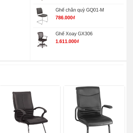
Ghế chân quỳ GQ01-M
786.000
₫
Ghế Xoay GX306
1.611.000
₫