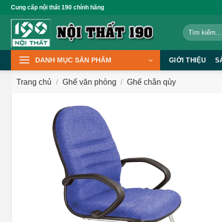
Bỏ
Cung cấp nội thất 190 chính hãng
qua
Tìm
nội
kiếm:
dung
DANH MỤC SẢN PHẨM
GIỚI THIỆU
S
Trang chủ
/
Ghế văn phòng
/
Ghế chân qùy