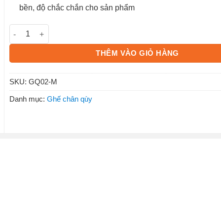
bền, độ chắc chắn cho sản phẩm
Ghế chân quỳ GQ02-M số lượng
THÊM VÀO GIỎ HÀNG
SKU:
GQ02-M
Danh mục:
Ghế chân qùy