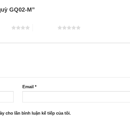
n quỳ GQ02-M”
 5 sao
5 trên 5 sao
Email
*
ày cho lần bình luận kế tiếp của tôi.