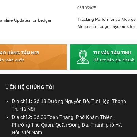
05/10/2025
Tracking Performance Metrics
eamline Updates for Ledger
Metrics in Ledger Systems for..
TƯ VẤN TẬN TÌNH
IAO HÀNG TẬN NƠI
Hỗ trợ báo giá nhanh
ên toàn quốc
LIÊN HỆ CHÚNG TÔI
Địa chỉ 1: Số 18 Đường Nguyễn Bồ, Tứ Hiệp, Thanh
Trì, Hà Nội
Địa chỉ 2: Số 36 Toàn Thắng, Phố Khâm Thiên,
Phường Thổ Quan, Quận Đống Đa, Thành phố Hà
Nội, Việt Nam