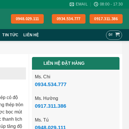
EMAIL
08:00 - 17:30
0948.029.111
0934.534.777
0917.311.386
0
₫
TIN TỨC
LIÊN HỆ
LIÊN HỆ ĐẶT HÀNG
Ms. Chi
0934.534.777
hép có độ
Ms. Hường
g thép tròn
0917.311.386
ợc bọc mút
 thanh lịch
Ms. Tú
iúp tăng độ
0948.029.111