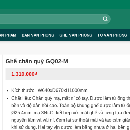
ẢN PHẨM
BÀN VĂN PHÒNG
GHẾ VĂN PHÒNG
TỦ VĂN PHÒNG
Ghế chân quỳ GQ02-M
1.310.000
₫
Kích thước : W640xD670xH1000mm.
Chất liệu: Chân quỳ mạ, mặt nỉ có tay. Được làm từ ống t
bền và độ đàn hồi cao. Toàn bộ khung ghế được làm từ ốn
Ø25.4mm, mạ 3Ni-Cr kết hợp với mặt ghế và lưng tựa đư
nguyên tấm và vải nỉ, đem lại sự thoải mái và tạo cảm giác
khi sử dụng. Hai tay vịn được làm bằng nhựa ở hai bên g