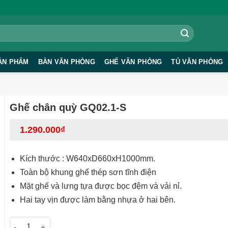
ẢN PHẨM
BÀN VĂN PHÒNG
GHẾ VĂN PHÒNG
TỦ VĂN PHÒNG
Ghế chân quỳ GQ02.1-S
1.290.000
₫
Kích thước : W640xD660xH1000mm.
Toàn bộ khung ghế thép sơn tĩnh điện
Mặt ghế và lưng tựa được bọc đệm và vải nỉ.
Hai tay vịn được làm bằng nhựa ở hai bên.
Ghế chân quỳ GQ02.1-S số lượng