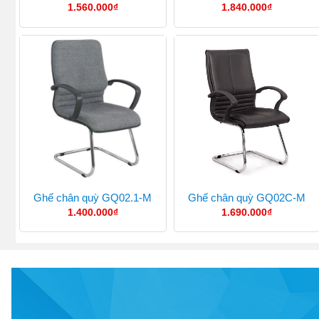
1.560.000
₫
1.840.000
₫
Ghế chân quỳ GQ02.1-M
Ghế chân quỳ GQ02C-M
1.400.000
₫
1.690.000
₫