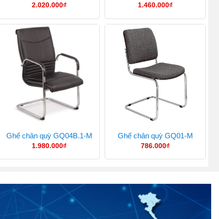
2.020.000
₫
1.460.000
₫
Ghế chân quỳ GQ04B.1-M
Ghế chân quỳ GQ01-M
1.980.000
₫
786.000
₫