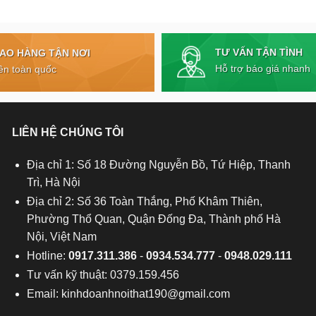
TƯ VẤN TẬN TÌNH
IAO HÀNG TẬN NƠI
Hỗ trợ báo giá nhanh
ên toàn quốc
LIÊN HỆ CHÚNG TÔI
Địa chỉ 1: Số 18 Đường Nguyễn Bồ, Tứ Hiệp, Thanh
Trì, Hà Nội
Địa chỉ 2: Số 36 Toàn Thắng, Phố Khâm Thiên,
Phường Thổ Quan, Quận Đống Đa, Thành phố Hà
Nội, Việt Nam
Hotline:
0917.311.386
-
0934.534.777
-
0948.029.111
Tư vấn kỹ thuật: 0379.159.456
Email:
kinhdoanhnoithat190@gmail.com