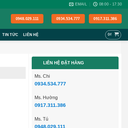
EMAIL
08:00 - 17:30
0948.029.111
0934.534.777
0917.311.386
0
₫
TIN TỨC
LIÊN HỆ
LIÊN HỆ ĐẶT HÀNG
Ms. Chi
0934.534.777
Ms. Hường
0917.311.386
Ms. Tú
0948.029.111