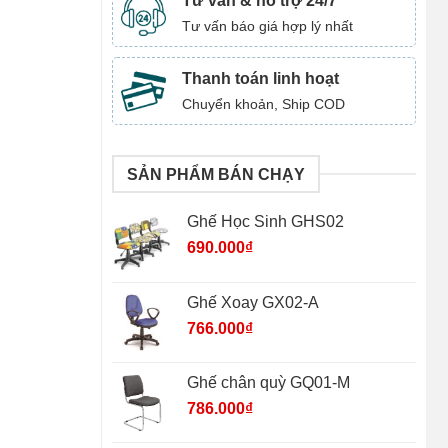
Tư vấn & hỗ trợ 24/7
Tư vấn báo giá hợp lý nhất
Thanh toán linh hoạt
Chuyển khoản, Ship COD
SẢN PHẨM BÁN CHẠY
Ghế Học Sinh GHS02
690.000
₫
Ghế Xoay GX02-A
766.000
₫
Ghế chân quỳ GQ01-M
786.000
₫