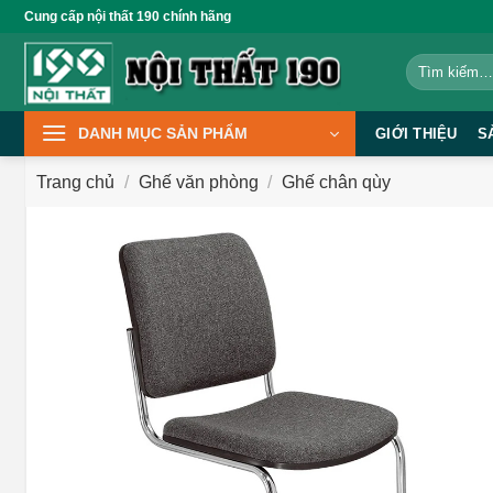
Bỏ
Cung cấp nội thất 190 chính hãng
qua
Tìm
nội
kiếm:
dung
DANH MỤC SẢN PHẨM
GIỚI THIỆU
S
Trang chủ
/
Ghế văn phòng
/
Ghế chân qùy