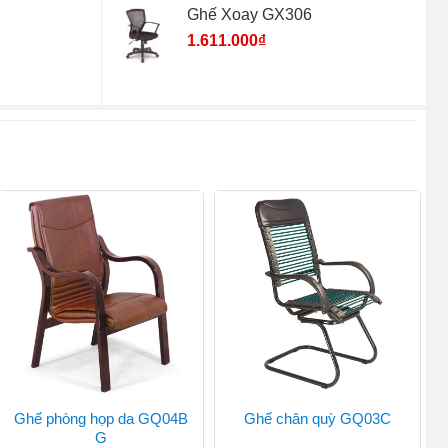
Ghế Xoay GX306
1.611.000
₫
Ghế phòng họp da GQ04B
Ghế chân quỳ GQ03C
G