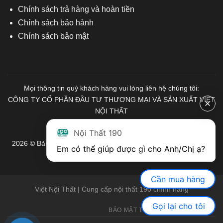
Chính sách trả hàng và hoàn tiền
Chính sách bảo hành
Chính sách bảo mật
Mọi thông tin quý khách hàng vui lòng liên hệ chúng tôi:
CÔNG TY CỔ PHẦN ĐẦU TƯ THƯƠNG MẠI VÀ SẢN XUẤT VIỆT
NỘI THẤT
Mã số Thuế: 0103671313
Nội Thất 190
2026 © Bản quyền thuộc về Nội Thất 190. Mọi quyền được bảo
Em có thể giúp được gì cho Anh/Chị ạ? 
lưu.
Cần mua hàng
Việt Nội Thất | Cung cấp nội thất 190 chính hãng
Gọi lại cho tôi
BẢO MẬT THÔNG TIN
GIỚI THIỆU