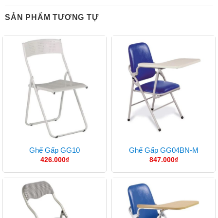
SẢN PHẨM TƯƠNG TỰ
Ghế Gấp GG10
Ghế Gấp GG04BN-M
426.000
₫
847.000
₫