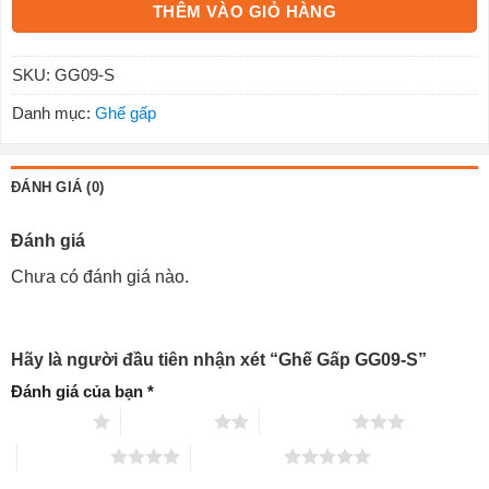
THÊM VÀO GIỎ HÀNG
SKU:
GG09-S
Danh mục:
Ghế gấp
ĐÁNH GIÁ (0)
Đánh giá
Chưa có đánh giá nào.
Hãy là người đầu tiên nhận xét “Ghế Gấp GG09-S”
Đánh giá của bạn
*
1 trên 5 sao
2 trên 5 sao
3 trên 5 sao
4 trên 5 sao
5 trên 5 sao