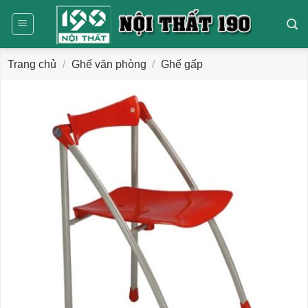
Bỏ
qua
nội
dung
Trang chủ
/
Ghế văn phòng
/
Ghế gấp