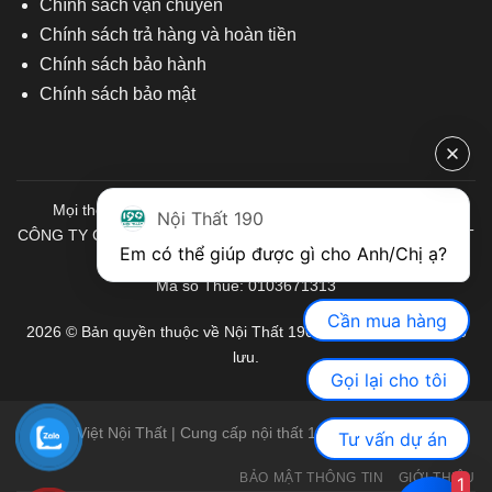
Chính sách vận chuyển
Chính sách trả hàng và hoàn tiền
Chính sách bảo hành
Chính sách bảo mật
Mọi thông tin quý khách hàng vui lòng liên hệ chúng tôi:
Nội Thất 190
CÔNG TY CỔ PHẦN ĐẦU TƯ THƯƠNG MẠI VÀ SẢN XUẤT VIỆT
Em có thể giúp được gì cho Anh/Chị ạ? 
NỘI THẤT
Mã số Thuế: 0103671313
Cần mua hàng
2026 © Bản quyền thuộc về Nội Thất 190. Mọi quyền được bảo
lưu.
Gọi lại cho tôi
Việt Nội Thất | Cung cấp nội thất 190 chính hãng
Tư vấn dự án
BẢO MẬT THÔNG TIN
GIỚI THIỆU
1