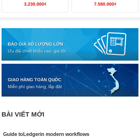
3.230.000
₫
7.580.000
₫
BÁO GIÁ SỐ LƯỢNG LỚN
Ưu đãi chiết khấu cao, giá tốt
GIAO HÀNG TOÀN QUỐC
Miễn phí giao hàng, lắp đặt
BÀI VIẾT MỚI
Guide toLedgerin modern workflows